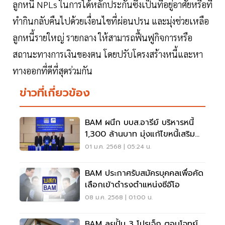
ลูกหนี้ NPLs ในการได้หลักประกันซึ่งเป็นที่อยู่อาศัยหรือที่
ทำกินกลับคืนไปด้วยเงื่อนไขที่ผ่อนปรน และมุ่งช่วยเหลือ
ลูกหนี้รายใหญ่ รายกลาง ให้สามารถฟื้นฟูกิจการหรือ
สถานะทางการเงินของตน โดยปรับโครงสร้างหนี้และหา
ทางออกที่ดีที่สุดร่วมกัน
ข่าวที่เกี่ยวข้อง
BAM ผนึก บบส.อารีย์ บริหารหนี้
1,300 ล้านบาท มุ่งแก้ไขหนี้เสริม
เศรษฐกิจ
01 ม.ค. 2568 | 05:24 น.
BAM ประกาศรับสมัครบุคคลเพื่อคัด
เลือกเข้าดำรงตำแหน่งซีอีโอ
08 ม.ค. 2568 | 01:00 น.
BAM ลุยปั้น 3 โปรเจ็ก ตอบโจทย์