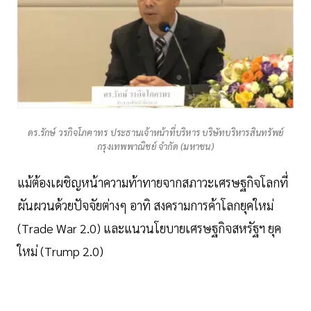
ดร.รักษ์ วรกิจโภคาทร ประธานเจ้าหน้าที่บริหาร บริษัทบริหารสินทรัพย์
กรุงเทพพาณิชย์ จำกัด (มหาชน)
แม้ต้องเผชิญหน้าความท้าทายจากสภาวะเศรษฐกิจโลกที่
ผันผวนด้วยปัจจัยต่างๆ อาทิ สงครามการค้าโลกยุคใหม่
(Trade War 2.0) และแนวนโยบายเศรษฐกิจสหรัฐฯ ยุค
ใหม่ (Trump 2.0)