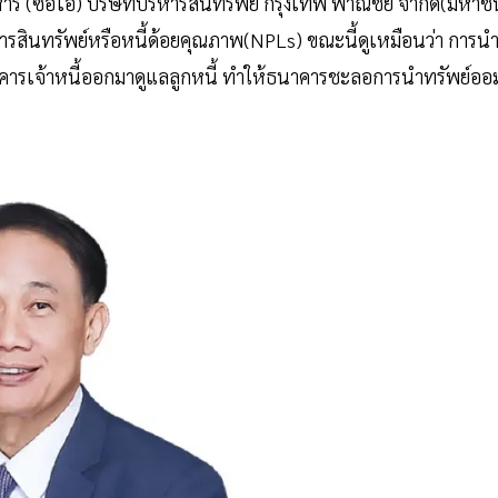
ร (ซีอีโอ) บริษัทบริหารสินทรัพย์ กรุงเทพ พาณิชย์ จำกัด(มหาช
รสินทรัพย์หรือหนี้ด้อยคุณภาพ(NPLs) ขณะนี้ดูเหมือนว่า การน
คารเจ้าหนี้ออกมาดูแลลูกหนี้ ทำให้ธนาคารชะลอการนำทรัพย์ออ