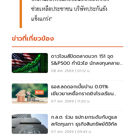
ช่วยเหลือประชาชน บริษัทประกันยัง
แข็งแกร่ง"
ข่าวที่เกี่ยวข้อง
ดาวโจนส์ปิดตลาดบวก 151 จุด
S&P500 ทำนิวไฮ นักลงทุนคลาย
กังวลเฟดขึ้นดอกเบี้ย
08 ส.ค. 2569 | 01:12 น.
ธอส.ลดดอกเบี้ยบ้าน 0.01%
เยียวยาเหยื่อกราดยิงโรงเรียน
จ.นนทบุรี
07 ส.ค. 2569 | 11:20 น.
ก.ล.ต. ร่วม ธปท.ยกระดับกับดูแล
สกัดทุนเทา ธุรกิจสินทรัพย์ดิจิทัล
07 ส.ค. 2569 | 09:43 น.