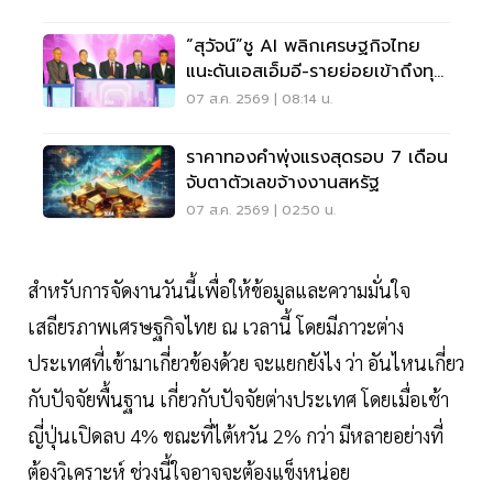
“สุวัจน์”ชู AI พลิกเศรษฐกิจไทย
แนะดันเอสเอ็มอี-รายย่อยเข้าถึงทุน
ฝ่าวิกฤต
07 ส.ค. 2569 | 08:14 น.
ราคาทองคำพุ่งแรงสุดรอบ 7 เดือน
จับตาตัวเลขจ้างงานสหรัฐ
07 ส.ค. 2569 | 02:50 น.
สำหรับการจัดงานวันนี้เพื่อให้ข้อมูลและความมั่นใจ
เสถียรภาพเศรษฐกิจไทย ณ เวลานี้ โดยมีภาวะต่าง
ประเทศที่เข้ามาเกี่ยวข้องด้วย จะแยกยังไง ว่า อันไหนเกี่ยว
กับปัจจัยพื้นฐาน เกี่ยวกับปัจจัยต่างประเทศ โดยเมื่อเช้า
ญี่ปุ่นเปิดลบ 4% ขณะที่ไต้หวัน 2% กว่า มีหลายอย่างที่
ต้องวิเคราะห์ ช่วงนี้ใจอาจจะต้องแข็งหน่อย