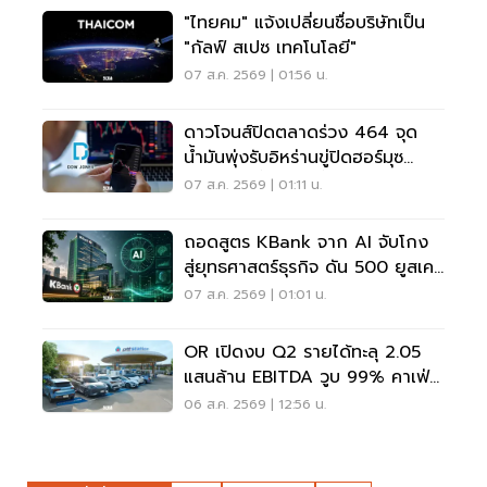
"ไทยคม" แจ้งเปลี่ยนชื่อบริษัทเป็น
"กัลฟ์ สเปซ เทคโนโลยี"
07 ส.ค. 2569 | 01:56 น.
ดาวโจนส์ปิดตลาดร่วง 464 จุด
น้ำมันพุ่งรับอิหร่านขู่ปิดฮอร์มุซ
จับตาเฟดขึ้นดอกเบี้ย
07 ส.ค. 2569 | 01:11 น.
ถอดสูตร KBank จาก AI จับโกง
สู่ยุทธศาสตร์ธุรกิจ ดัน 500 ยูสเคส
ใช้จริง
07 ส.ค. 2569 | 01:01 น.
OR เปิดงบ Q2 รายได้ทะลุ 2.05
แสนล้าน EBITDA วูบ 99% คาเฟ่อ
เมซอนขายนิวไฮ 117 ล้านแก้ว
06 ส.ค. 2569 | 12:56 น.