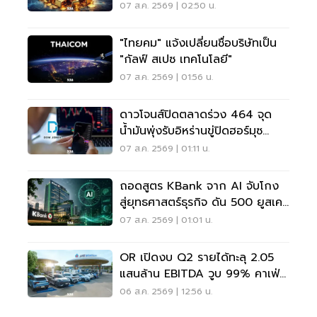
07 ส.ค. 2569 | 02:50 น.
"ไทยคม" แจ้งเปลี่ยนชื่อบริษัทเป็น
"กัลฟ์ สเปซ เทคโนโลยี"
07 ส.ค. 2569 | 01:56 น.
ดาวโจนส์ปิดตลาดร่วง 464 จุด
น้ำมันพุ่งรับอิหร่านขู่ปิดฮอร์มุซ
จับตาเฟดขึ้นดอกเบี้ย
07 ส.ค. 2569 | 01:11 น.
ถอดสูตร KBank จาก AI จับโกง
สู่ยุทธศาสตร์ธุรกิจ ดัน 500 ยูสเคส
ใช้จริง
07 ส.ค. 2569 | 01:01 น.
OR เปิดงบ Q2 รายได้ทะลุ 2.05
แสนล้าน EBITDA วูบ 99% คาเฟ่อ
เมซอนขายนิวไฮ 117 ล้านแก้ว
06 ส.ค. 2569 | 12:56 น.