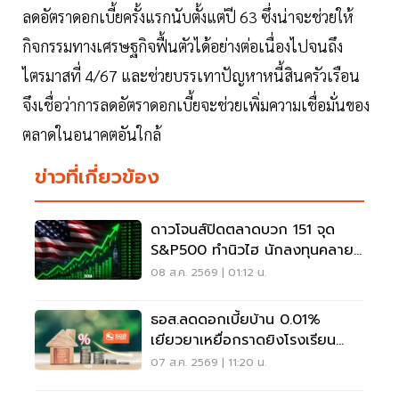
ลดอัตราดอกเบี้ยครั้งแรกนับตั้งแต่ปี 63 ซึ่งน่าจะช่วยให้
กิจกรรมทางเศรษฐกิจฟื้นตัวได้อย่างต่อเนื่องไปจนถึง
ไตรมาสที่ 4/67 และช่วยบรรเทาปัญหาหนี้สินครัวเรือน
จึงเชื่อว่าการลดอัตราดอกเบี้ยจะช่วยเพิ่มความเชื่อมั่นของ
ตลาดในอนาคตอันใกล้
ข่าวที่เกี่ยวข้อง
ดาวโจนส์ปิดตลาดบวก 151 จุด
S&P500 ทำนิวไฮ นักลงทุนคลาย
กังวลเฟดขึ้นดอกเบี้ย
08 ส.ค. 2569 | 01:12 น.
ธอส.ลดดอกเบี้ยบ้าน 0.01%
เยียวยาเหยื่อกราดยิงโรงเรียน
จ.นนทบุรี
07 ส.ค. 2569 | 11:20 น.