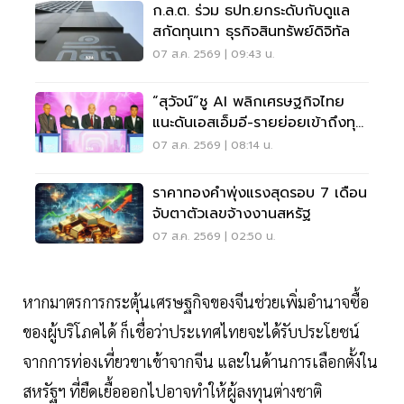
ก.ล.ต. ร่วม ธปท.ยกระดับกับดูแล
สกัดทุนเทา ธุรกิจสินทรัพย์ดิจิทัล
07 ส.ค. 2569 | 09:43 น.
“สุวัจน์”ชู AI พลิกเศรษฐกิจไทย
แนะดันเอสเอ็มอี-รายย่อยเข้าถึงทุน
ฝ่าวิกฤต
07 ส.ค. 2569 | 08:14 น.
ราคาทองคำพุ่งแรงสุดรอบ 7 เดือน
จับตาตัวเลขจ้างงานสหรัฐ
07 ส.ค. 2569 | 02:50 น.
หากมาตรการกระตุ้นเศรษฐกิจของจีนช่วยเพิ่มอำนาจซื้อ
ของผู้บริโภคได้ ก็เชื่อว่าประเทศไทยจะได้รับประโยชน์
จากการท่องเที่ยวขาเข้าจากจีน และในด้านการเลือกตั้งใน
สหรัฐฯ ที่ยืดเยื้อออกไปอาจทำให้ผู้ลงทุนต่างชาติ