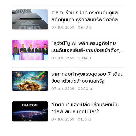
ก.ล.ต. ร่วม ธปท.ยกระดับกับดูแล
สกัดทุนเทา ธุรกิจสินทรัพย์ดิจิทัล
07 ส.ค. 2569 | 09:43 น.
“สุวัจน์”ชู AI พลิกเศรษฐกิจไทย
แนะดันเอสเอ็มอี-รายย่อยเข้าถึงทุน
ฝ่าวิกฤต
07 ส.ค. 2569 | 08:14 น.
ราคาทองคำพุ่งแรงสุดรอบ 7 เดือน
จับตาตัวเลขจ้างงานสหรัฐ
07 ส.ค. 2569 | 02:50 น.
"ไทยคม" แจ้งเปลี่ยนชื่อบริษัทเป็น
"กัลฟ์ สเปซ เทคโนโลยี"
07 ส.ค. 2569 | 01:56 น.