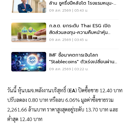
ล้าน ชูครึ่งปีหลังโต โรงแรมหนุน-
ลุยลดภาระหนี้
09 ส.ค. 2569 | 05:43 น.
ก.ล.ต. ยกระดับ Thai ESG เปิด
สัดส่วนลงทุน-ความคืบหน้าหุ้น
JUMP+
09 ส.ค. 2569 | 03:45 น.
IMF ชี้อนาคตการเงินโลก
"Stablecoins" ตัวเร่งเปลี่ยนผ่าน
ระบบชำระเงิน
09 ส.ค. 2569 | 03:22 น.
วันนี้ หุ้นบมจ.พลังงานบริสุทธิ์ (
EA
) ปิดซื้อขาย 12.40 บาท
ปรับลดลง 0.80 บาท หรือลบ 6.06% มูลค่าซื้อขายรวม
2,261.66 ล้านบาท ราคาสูงสุดอยู่ระดับ 13.70 บาท และ
ต่ำสุด 12.40 บาท