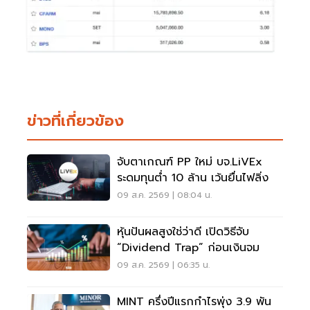
ข่าวที่เกี่ยวข้อง
จับตาเกณฑ์ PP ใหม่ บจ.LiVEx
ระดมทุนต่ำ 10 ล้าน เว้นยื่นไฟลิ่ง
09 ส.ค. 2569 | 08:04 น.
หุ้นปันผลสูงใช่ว่าดี เปิดวิธีจับ
“Dividend Trap” ก่อนเงินจม
09 ส.ค. 2569 | 06:35 น.
MINT ครึ่งปีแรกกำไรพุ่ง 3.9 พัน