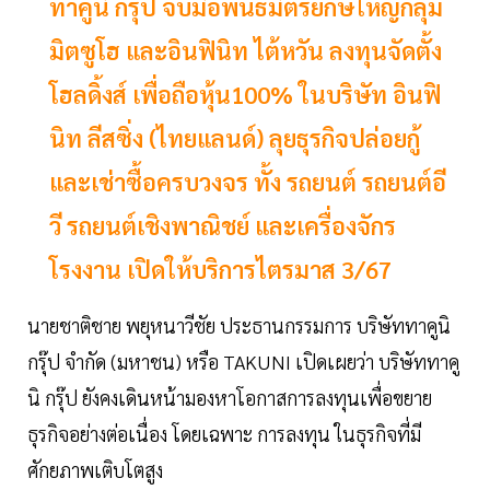
ทาคูนิ กรุ๊ป จับมือพันธมิตรยักษ์ใหญ่กลุ่ม
มิตซูโฮ และอินฟินิท ไต้หวัน ลงทุนจัดตั้ง
โฮลดิ้งส์ เพื่อถือหุ้น100% ในบริษัท อินฟิ
นิท ลีสซิ่ง (ไทยแลนด์) ลุยธุรกิจปล่อยกู้
และเช่าซื้อครบวงจร ทั้ง รถยนต์ รถยนต์อี
วี รถยนต์เชิงพาณิชย์ และเครื่องจักร
โรงงาน เปิดให้บริการไตรมาส 3/67
นายชาติชาย พยุหนาวีชัย ประธานกรรมการ บริษัททาคูนิ
กรุ๊ป จำกัด (มหาชน) หรือ TAKUNI เปิดเผยว่า บริษัททาคู
นิ กรุ๊ป ยังคงเดินหน้ามองหาโอกาสการลงทุนเพื่อขยาย
ธุรกิจอย่างต่อเนื่อง โดยเฉพาะ การลงทุน ในธุรกิจที่มี
ศักยภาพเติบโตสูง