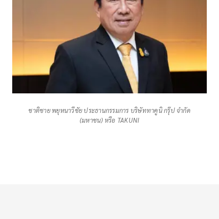
ชาติชาย พยุหนาวีชัย ประธานกรรมการ บริษัททาคูนิ กรุ๊ป จำกัด
(มหาชน) หรือ TAKUNI