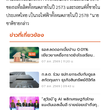
ของรถที่ผลิตทั้งหมดภายในปี 2573 และรถยนต์ที่ขายใน
ประเทศไทย เป็นรถไฟฟ้าทั้งหมดภายในปี 2578 ”นาย
ชาติชายกล่าว
ข่าวที่เกี่ยวข้อง
ธอส.ลดดอกเบี้ยบ้าน 0.01%
เยียวยาเหยื่อกราดยิงโรงเรียน
จ.นนทบุรี
07 ส.ค. 2569 | 11:20 น.
ก.ล.ต. ร่วม ธปท.ยกระดับกับดูแล
สกัดทุนเทา ธุรกิจสินทรัพย์ดิจิทัล
07 ส.ค. 2569 | 09:43 น.
“สุวัจน์”ชู AI พลิกเศรษฐกิจไทย
แนะดันเอสเอ็มอี-รายย่อยเข้าถึงทุน