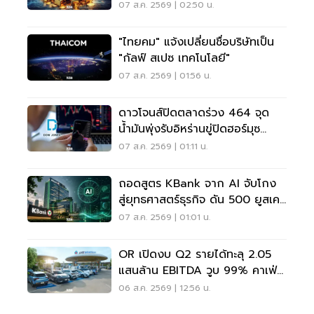
07 ส.ค. 2569 | 02:50 น.
"ไทยคม" แจ้งเปลี่ยนชื่อบริษัทเป็น
"กัลฟ์ สเปซ เทคโนโลยี"
07 ส.ค. 2569 | 01:56 น.
ดาวโจนส์ปิดตลาดร่วง 464 จุด
น้ำมันพุ่งรับอิหร่านขู่ปิดฮอร์มุซ
จับตาเฟดขึ้นดอกเบี้ย
07 ส.ค. 2569 | 01:11 น.
ถอดสูตร KBank จาก AI จับโกง
สู่ยุทธศาสตร์ธุรกิจ ดัน 500 ยูสเคส
ใช้จริง
07 ส.ค. 2569 | 01:01 น.
OR เปิดงบ Q2 รายได้ทะลุ 2.05
แสนล้าน EBITDA วูบ 99% คาเฟ่อ
เมซอนขายนิวไฮ 117 ล้านแก้ว
06 ส.ค. 2569 | 12:56 น.