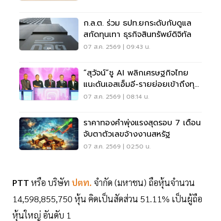
ก.ล.ต. ร่วม ธปท.ยกระดับกับดูแล
สกัดทุนเทา ธุรกิจสินทรัพย์ดิจิทัล
07 ส.ค. 2569 | 09:43 น.
“สุวัจน์”ชู AI พลิกเศรษฐกิจไทย
แนะดันเอสเอ็มอี-รายย่อยเข้าถึงทุน
ฝ่าวิกฤต
07 ส.ค. 2569 | 08:14 น.
ราคาทองคำพุ่งแรงสุดรอบ 7 เดือน
จับตาตัวเลขจ้างงานสหรัฐ
07 ส.ค. 2569 | 02:50 น.
PTT
หรือ บริษัท
ปตท.
จำกัด (มหาชน) ถือหุ้นจำนวน
14,598,855,750 หุ้น คิดเป็นสัดส่วน 51.11% เป็นผู้ถือ
หุ้นใหญ่ อันดับ 1