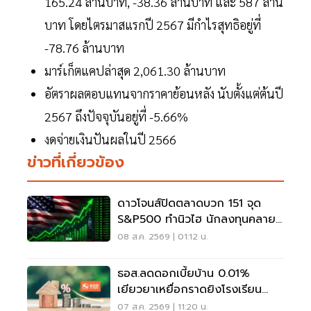
165.24 ล้านบาท, -38.36 ล้านบาท และ 587 ล้าน
บาท โดยไตรมาสแรกปี 2567 มีกำไรสุทธิอยู่ที่
-78.76 ล้านบาท
มาร์เก็ตแคปล่าสุด 2,061.30 ล้านบาท
อัตราผลตอบแทนจากราคาย้อนหลัง นับตั้งแต่ต้นปี
2567 ถึงปัจจุบันอยู่ที่ -5.66%
งดจ่ายเงินปันผลในปี 2566
ข่าวที่เกี่ยวข้อง
ดาวโจนส์ปิดตลาดบวก 151 จุด
S&P500 ทำนิวไฮ นักลงทุนคลาย
กังวลเฟดขึ้นดอกเบี้ย
08 ส.ค. 2569 | 01:12 น.
ธอส.ลดดอกเบี้ยบ้าน 0.01%
เยียวยาเหยื่อกราดยิงโรงเรียน
จ.นนทบุรี
07 ส.ค. 2569 | 11:20 น.