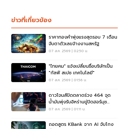
ข่าวที่เกี่ยวข้อง
ราคาทองคำพุ่งแรงสุดรอบ 7 เดือน
จับตาตัวเลขจ้างงานสหรัฐ
07 ส.ค. 2569 | 02:50 น.
"ไทยคม" แจ้งเปลี่ยนชื่อบริษัทเป็น
"กัลฟ์ สเปซ เทคโนโลยี"
07 ส.ค. 2569 | 01:56 น.
ดาวโจนส์ปิดตลาดร่วง 464 จุด
น้ำมันพุ่งรับอิหร่านขู่ปิดฮอร์มุซ
จับตาเฟดขึ้นดอกเบี้ย
07 ส.ค. 2569 | 01:11 น.
ถอดสูตร KBank จาก AI จับโกง