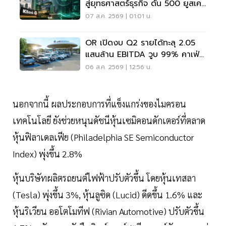
สู่ยุทธศาสตร์ธุรกิจ ดัน 500 ยูสเคส
ใช้จริง
07 ส.ค. 2569 | 01:01 น.
OR เปิดงบ Q2 รายได้ทะลุ 2.05
แสนล้าน EBITDA วูบ 99% คาเฟ่อ
เมซอนขายนิวไฮ 117 ล้านแก้ว
06 ส.ค. 2569 | 12:56 น.
นอกจากนี้ ผลประกอบการที่แข็งแกร่งของไมครอน
เทคโนโลยี ยังช่วยหนุนดัชนีหุ้นเซมิคอนดักเตอร์ที่ตลาด
หุ้นฟิลาเดลเฟีย (Philadelphia SE Semiconductor
Index) พุ่งขึ้น 2.8%
หุ้นบริษัทผลิตรถยนต์ไฟฟ้าปรับตัวขึ้น โดยหุ้นเทสลา
(Tesla) พุ่งขึ้น 3%, หุ้นลูซิด (Lucid) ดีดขึ้น 1.6% และ
หุ้นริเวียน ออโตโมทีฟ (Rivian Automotive) ปรับตัวขึ้น