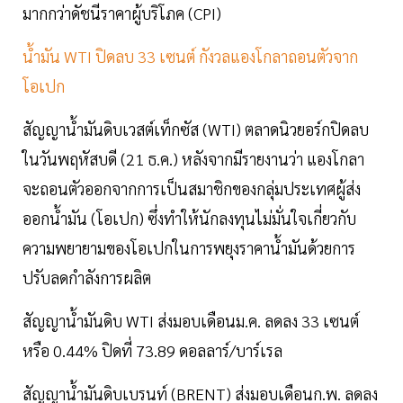
มากกว่าดัชนีราคาผู้บริโภค (CPI)
น้ำมัน WTI ปิดลบ 33 เซนต์ กังวลแองโกลาถอนตัวจาก
โอเปก
สัญญาน้ำมันดิบเวสต์เท็กซัส (WTI) ตลาดนิวยอร์กปิดลบ
ในวันพฤหัสบดี (21 ธ.ค.) หลังจากมีรายงานว่า แองโกลา
จะถอนตัวออกจากการเป็นสมาชิกของกลุ่มประเทศผู้ส่ง
ออกน้ำมัน (โอเปก) ซึ่งทำให้นักลงทุนไม่มั่นใจเกี่ยวกับ
ความพยายามของโอเปกในการพยุงราคาน้ำมันด้วยการ
ปรับลดกำลังการผลิต
สัญญาน้ำมันดิบ WTI ส่งมอบเดือนม.ค. ลดลง 33 เซนต์
หรือ 0.44% ปิดที่ 73.89 ดอลลาร์/บาร์เรล
สัญญาน้ำมันดิบเบรนท์ (BRENT) ส่งมอบเดือนก.พ. ลดลง