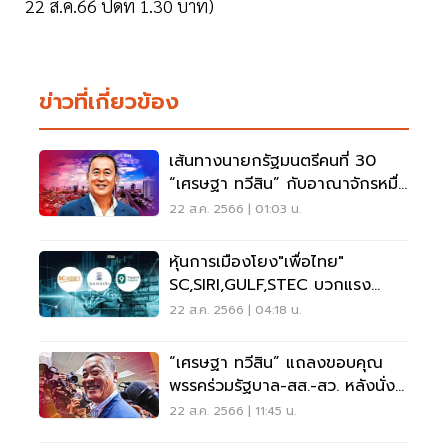
22 ส.ค.66 ปิดที่ 1.30 บาท)
ข่าวที่เกี่ยวข้อง
เส้นทางนายกรัฐมนตรีคนที่ 30
“เศรษฐา ทวีสิน” กับอาณาจักรหมื่น
ล้าน
22 ส.ค. 2566 | 01:03 น.
หุ้นการเมืองโยง"เพื่อไทย"
SC,SIRI,GULF,STEC บวกแรง
รับ"ทักษิณ"กลับไทย
22 ส.ค. 2566 | 04:18 น.
“เศรษฐา ทวีสิน” แถลงขอบคุณ
พรรคร่วมรัฐบาล-สส.-สว. หลังนั่ง
นายกฯ คนที่ 30
22 ส.ค. 2566 | 11:45 น.