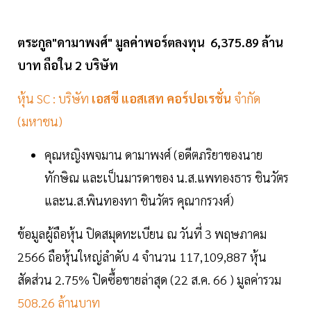
ตระกูล"ดามาพงศ์" มูลค่าพอร์ตลงทุน 6,375.89 ล้าน
บาท ถือใน 2 บริษัท
หุ้น SC : บริษัท
เอสซี แอสเสท คอร์ปอเรชั่น
จำกัด
(มหาชน)
คุณหญิงพจมาน ดามาพงศ์ (อดีตภริยาของนาย
ทักษิณ และเป็นมารดาของ น.ส.แพทองธาร ชินวัตร
และน.ส.พินทองทา ชินวัตร คุณากรวงศ์)
ข้อมูลผู้ถือหุ้น ปิดสมุดทะเบียน ณ วันที่ 3 พฤษภาคม
2566 ถือหุ้นใหญ่ลำดับ 4 จำนวน 117,109,887 หุ้น
สัดส่วน 2.75% ปิดซื้อขายล่าสุด (22 ส.ค. 66 ) มูลค่ารวม
508.26 ล้านบาท