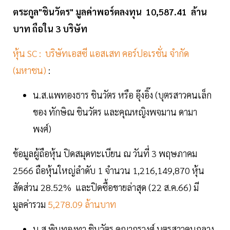
ตระกูล"ชินวัตร" มูลค่าพอร์ตลงทุน 10,587.41 ล้าน
บาท ถือใน 3 บริษัท
หุ้น SC : บริษัทเอสซี แอสเสท คอร์ปอเรชั่น จำกัด
(มหาชน)
:
น.ส.แพทองธาร ชินวัตร หรือ อุ๊งอิ๊ง (บุตรสาวคนเล็ก
ของ ทักษิณ ชินวัตร และคุณหญิงพจมาน ดามา
พงศ์)
ข้อมูลผู้ถือหุ้น ปิดสมุดทะเบียน ณ วันที่ 3 พฤษภาคม
2566 ถือหุ้นใหญ่ลำดับ 1 จำนวน 1,216,149,870 หุ้น
สัดส่วน 28.52% และปิดซื้อขายล่าสุด (22 ส.ค.66) มี
มูลค่ารวม
5,278.09 ล้านบาท
น.ส.พินทองทา ชินวัตร คุณากรวงศ์ บุตรสาวคนกลาง