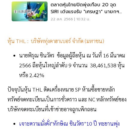
ตลาดหุ้นไทยปิดพุ่งเกือบ 20 จุด
SIRI เด้งแรงรับ "เศรษฐา" นายกฯ
คนที่ 30
22 ส.ค. 2566 | 10:32 น.
หุ้น THL : บริษัททุ่งคาฮาเบอร์ จำกัด (มหาชน)
นายพิรุณ ชินวัตร ข้อมูลผู้ถือหุ้น ณ วันที่ 16 มีนาคม
2566 ถือหุ้นใหญ่ลำดับ 9 จำนวน 38,461,538 หุ้น
หรือ 2.42%
ปัจจุบันหุ้น THL ติดเครื่องหมาย SP ห้ามซื้อขายหลัก
ทรัพย์จดทะเบียนเป็นการชั่วคราว และ NC หลักทรัพย์ของ
บริษัทจดทะเบียนที่เข้าข่ายอาจถูกเพิกถอน
เจาะความมั่งคั่ง"ทักษิณ ชินวัตร"10 ปี ทะยานพุ่ง