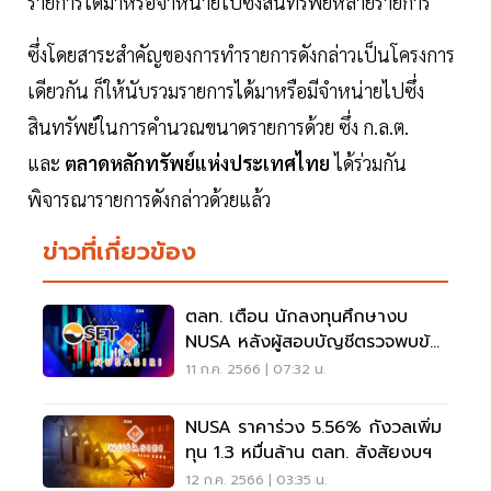
รายการได้มาหรือจำหน่ายไปซึ่งสินทรัพย์หลายรายการ
ซึ่งโดยสาระสำคัญของการทำรายการดังกล่าวเป็นโครงการ
เดียวกัน ก็ให้นับรวมรายการได้มาหรือมีจำหน่ายไปซึ่ง
สินทรัพย์ในการคำนวณขนาดรายการด้วย ซึ่ง ก.ล.ต.
และ
ตลาดหลักทรัพย์แห่งประเทศไทย
ได้ร่วมกัน
พิจารณารายการดังกล่าวด้วยแล้ว
ข่าวที่เกี่ยวข้อง
ตลท. เตือน นักลงทุนศึกษางบ
NUSA หลังผู้สอบบัญชีตรวจพบข้อ
สังเกต
11 ก.ค. 2566 | 07:32 น.
NUSA ราคาร่วง 5.56% กังวลเพิ่ม
ทุน 1.3 หมื่นล้าน ตลท. สังสัยงบฯ
12 ก.ค. 2566 | 03:35 น.