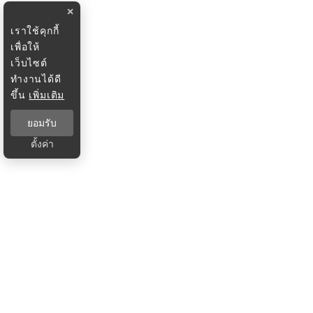
×
เราใช้คุกกี้
เพื่อให้
เว็บไซต์
ทำงานได้ดี
ขึ้น
เพิ่มเติม
ยอมรับ
ตั้งค่า