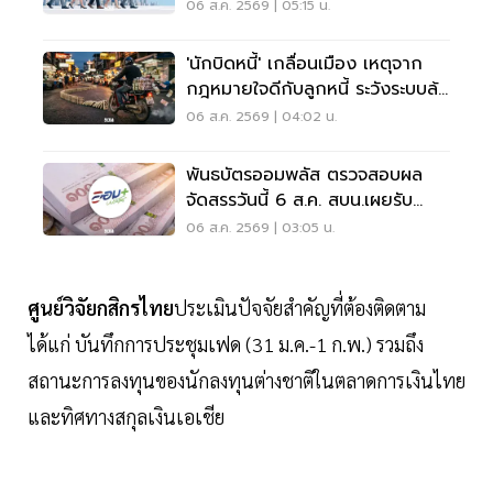
Income
06 ส.ค. 2569 | 05:15 น.
'นักบิดหนี้' เกลื่อนเมือง เหตุจาก
กฎหมายใจดีกับลูกหนี้ ระวังระบบล้ม
เป็นโดมิโน่
06 ส.ค. 2569 | 04:02 น.
พันธบัตรออมพลัส ตรวจสอบผล
จัดสรรวันนี้ 6 ส.ค. สบน.เผยรับ
สูงสุด 117,000 บาท
06 ส.ค. 2569 | 03:05 น.
ศูนย์วิจัยกสิกรไทย
ประเมินปัจจัยสำคัญที่ต้องติดตาม
ได้แก่ บันทึกการประชุมเฟด (31 ม.ค.-1 ก.พ.) รวมถึง
สถานะการลงทุนของนักลงทุนต่างชาติในตลาดการเงินไทย
และทิศทางสกุลเงินเอเชีย