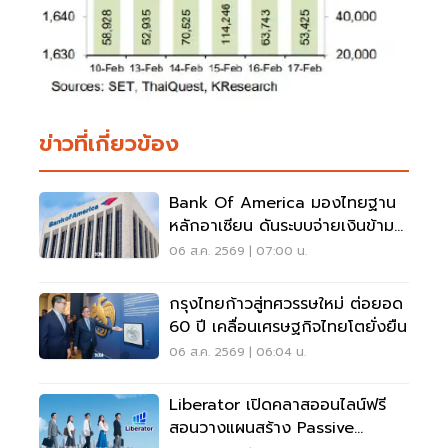
ข่าวที่เกี่ยวข้อง
Bank Of America มองไทยฐาน
หลักอาเซียน ดันระบบจ่ายเงินข้าม
พรมแดนเรียลไทม์
06 ส.ค. 2569 | 07:00 น.
กรุงไทยก้าวสู่ทศวรรษใหม่ ต่อยอด
60 ปี เคลื่อนเศรษฐกิจไทยโตยั่งยืน
06 ส.ค. 2569 | 06:04 น.
Liberator เปิดคลาสออนไลน์ฟรี
สอนวางแผนสร้าง Passive