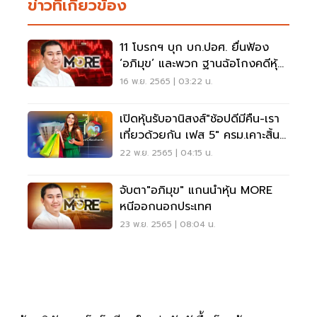
ข่าวที่เกี่ยวข้อง
11 โบรกฯ บุก บก.ปอศ. ยื่นฟ้อง
‘อภิมุข’ และพวก ฐานฉ้อโกงคดีหุ้น
MORE
16 พ.ย. 2565 | 03:22 น.
เปิดหุ้นรับอานิสงส์"ช้อปดีมีคืน-เรา
เที่ยวด้วยกัน เฟส 5" ครม.เคาะสิ้น
พ.ย.
22 พ.ย. 2565 | 04:15 น.
จับตา"อภิมุข" แกนนำหุ้น MORE
หนีออกนอกประเทศ
23 พ.ย. 2565 | 08:04 น.