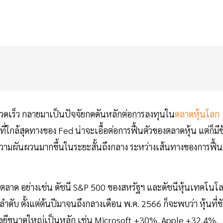
ละรวดเร็ว กลายมาเป็นปัจจัยกดดันหลักต่อการลงทุนใน
ตลาดหุ้นโลก
ินที่ใกล้สุดทางของ Fed น่าจะเอื้อต่อการฟื้นตัวของตลาดหุ้น แต่ก็มีข
ความผันผวนมากขึ้นในระยะสั้นถึงกลาง ระหว่างเส้นทางของการฟื้น
อนตลาด อย่างเช่น ดัชนี S&P 500 ของสหรัฐฯ และดัชนีหุ้นเทคโนโล
ับ ตั้งแต่ต้นปีมาจนถึงกลางเดือน พ.ค. 2566 ก็จะพบว่า หุ้นที่ข
โนโลยีขนาดใหญ่เป็นหลัก เช่น Microsoft +30%, Apple +32.4%,