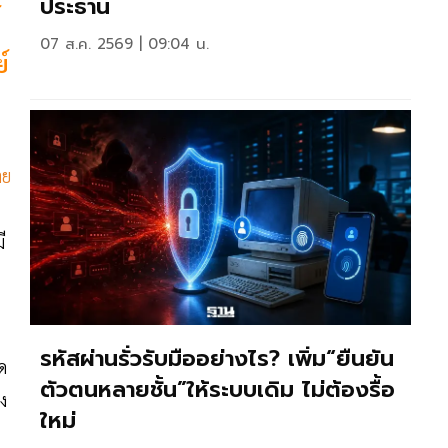
ประธาน
์
07 ส.ค. 2569 | 09:04 น.
์
าย
ี
รหัสผ่านรั่วรับมืออย่างไร? เพิ่ม“ยืนยัน
ด
ตัวตนหลายชั้น”ให้ระบบเดิม ไม่ต้องรื้อ
ง
ใหม่