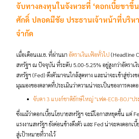
จับทางลงทุนในจังหวะที่ ‘ดอกเบี้ยขาขึ้น’
ศักดิ์ ปลอดมีชัย ประธานเจ้าหน้าที่บริ
จำกัด
เมื่อเดือนเม.ย. ที่ผ่านมา
อัตราเงินเฟ้อทั่วไป
(Headline CP
สหรัฐฯ ณ ปัจจุบัน ที่ระดับ 5.00-5.25% อยู่สูงกว่าอัตรา
สหรัฐฯ (Fed) ตึงตัวมาจนใกล้สุดทาง และน่าจะเข้าสู่ช่ว
มุมมองของตลาดที่ประเมินว่าความน่าจะเป็นของการคงดอกเ
จับตา 3 แบงก์ชาติยักษ์ใหญ่ "เฟด-ECB-BOJ"ปร
ซึ่งแม้ว่าดอกเบี้ยนโยบายสหรัฐฯ จะมีโอกาสหยุดขึ้น แต่ 
แรงงานสหรัฐฯ ยังค่อนข้างตึงตัว และ Fed น่าจะคงดอกเบี้ยไ
สู่เป้าหมายที่วางไว้