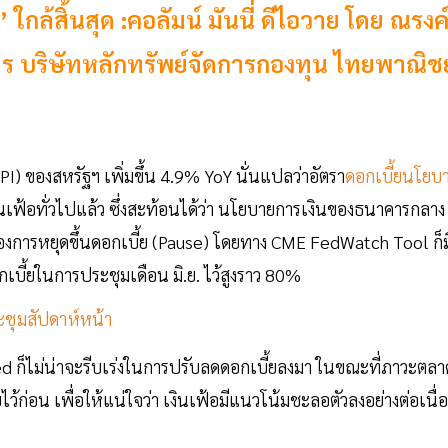
 ใกล้สิ้นสุด :คอลัมน์ มันนี่ ดีไอวาย โดย ณรงค
หาร บริษัทหลักทรัพย์จัดการกองทุน ไทยพาณิชย
I) ของสหรัฐฯ เพิ่มขึ้น 4.9% YoY นั่นแปลว่าอัตรา
ดอกเบี้ยนโยบ
เงินเฟ้อทั่วไปแล้ว ซึ่งสะท้อนได้ว่า นโยบายการเงินของธนาคารกลาง
งของการหยุดขึ้นดอกเบี้ย (Pause) โดยทาง CME FedWatch Tool ก็ม
บี้ยในการประชุมเดือน มิ.ย. ไว้สูงราว 80%
ะชุมสัปดาห์หน้า
Fed ก็ไม่น่าจะรีบเร่งในการปรับลดดอกเบี้ยลงมา ในขณะที่ภาวะตลา
ว้ก่อน เพื่อให้แน่ใจว่า เงินเฟ้อมีแนวโน้มชะลอตัวลงอย่างต่อเนื่อ