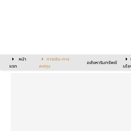
หน้า
การเงิน-การ
อสังหาริมทรัพย์
แรก
ลงทุน
นโย