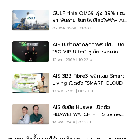
GULF กำไร Q1/69 พุ่ง 39% แตะ
9.1 พันล้าน รับทรัพย์โรงไฟฟ้า- AIS
โตแรง
07 พ.ค. 2569 | 11:00 น.
AIS เขย่าตลาดลูกค้าพรีเมียม เปิด
“5G VIP Ultra” ชูเน็ตแรงระดับ
VIP
12 พ.ค. 2569 | 10:22 น.
AIS 3BB Fibre3 พลิกโฉม Smart
Living เปิดตัว "SMART CLOUD
PAD"
13 พ.ค. 2569 | 08:20 น.
AIS จับมือ Huawei เปิดตัว
HUAWEI WATCH FIT 5 Series
ดันพอร์ต Health Tech
14 พ.ค. 2569 | 04:33 น.