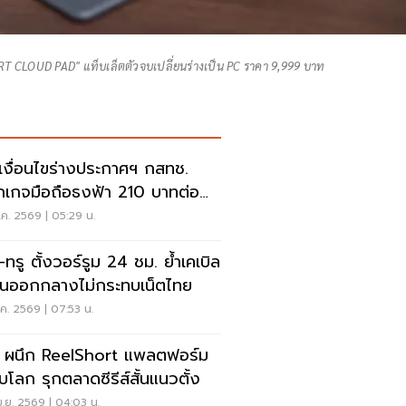
RT CLOUD PAD" แท็บเล็ตตัวจบเปลี่ยนร่างเป็น PC ราคา 9,999 บาท
กเงื่อนไขร่างประกาศฯ กสทช.
กเกจมือถือธงฟ้า 210 บาทต่อ
เริ่มเมื่อไหร่ เช็คที่นี่
.ค. 2569 | 05:29 น.
-ทรู ตั้งวอร์รูม 24 ชม. ย้ำเคเบิล
ันออกกลางไม่กระทบเน็ตไทย
.ค. 2569 | 07:53 น.
 ผนึก ReelShort แพลตฟอร์ม
ับโลก รุกตลาดซีรีส์สั้นแนวตั้ง
.ย. 2569 | 04:03 น.