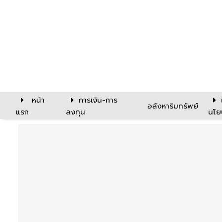
หน้า
การเงิน-การ
อสังหาริมทรัพย์
แรก
ลงทุน
นโย