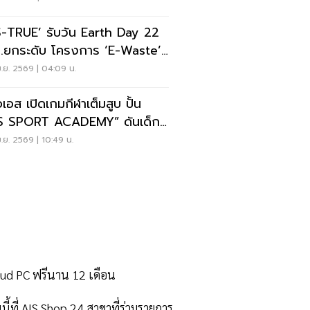
S-TRUE’ รับวัน Earth Day 22
ย.ยกระดับ โครงการ ‘E-Waste’
แคมเปญทิ้งถูกที่ลดโลกร้อน
.ย. 2569 | 04:09 น.
อเอส เปิดเกมกีฬาเต็มสูบ ปั้น
S SPORT ACADEMY” ดันเด็ก
สู่เวทีโลก
.ย. 2569 | 10:49 น.
Cloud PC ฟรีนาน 12 เดือน
้ที่ AIS Shop 24 สาขาที่ร่วมรายการ.