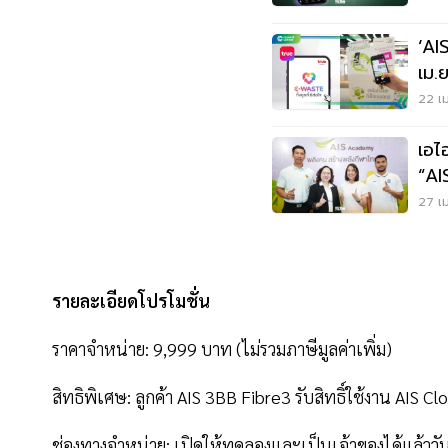
‘AI
เม.
จัด
22 เม
เอไ
“AI
ไทย
27 เม
รายละเอียดโปรโมชั่น
ราคาจำหน่าย: 9,999 บาท (ไม่รวมภาษีมูลค่าเพิ่ม)
สิทธิพิเศษ: ลูกค้า AIS 3BB Fibre3 รับสิทธิ์ใช้งาน AIS 
ช่องทางจำหน่าย: เปิดให้ทดลองและเป็นเจ้าของได้แล้ววันนี