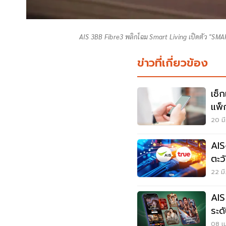
AIS 3BB Fibre3 พลิกโฉม Smart Living เปิดตัว "SMA
ข่าวที่เกี่ยวข้อง
เช็
แพ็
เดือน
20 มี
AIS
ตะว
22 มี
AIS
ระด
08 เม