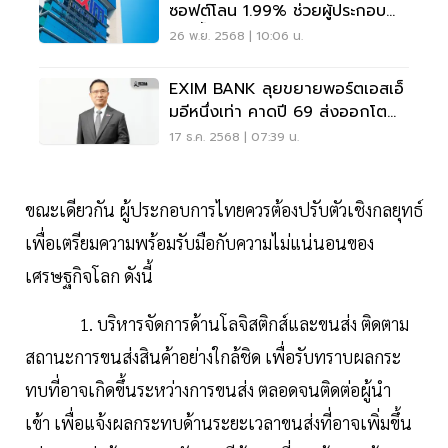
ซอฟต์โลน 1.99% ช่วยผู้ประกอบ
การน้ำท่วมใต้
26 พ.ย. 2568 | 10:06 น.
EXIM BANK ลุยขยายพอร์ตเอสเอ็
มอีหนึ่งเท่า คาดปี 69 ส่งออกโต
สูงสุด 2%
17 ธ.ค. 2568 | 07:39 น.
ขณะเดียวกัน ผู้ประกอบการไทยควรต้องปรับตัวเชิงกลยุทธ์
เพื่อเตรียมความพร้อมรับมือกับความไม่แน่นอนของ
เศรษฐกิจโลก ดังนี้
1. บริหารจัดการด้านโลจิสติกส์และขนส่ง ติดตาม
สถานะการขนส่งสินค้าอย่างใกล้ชิด เพื่อรับทราบผลกระ
ทบที่อาจเกิดขึ้นระหว่างการขนส่ง ตลอดจนติดต่อผู้นำ
เข้า เพื่อแจ้งผลกระทบด้านระยะเวลาขนส่งที่อาจเพิ่มขึ้น