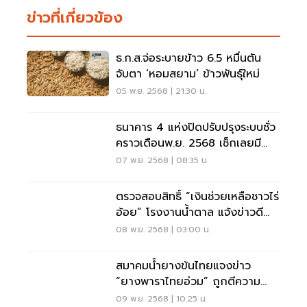
ข่าวที่เกี่ยวข้อง
ธ.ก.ส.จ่อระบายข้าว 6.5 หมื่นตัน
จับตา ‘หอมสยาม’ ข้าวพันธุ์ใหม่
05 พ.ย. 2568 | 21:30 น.
ธนาคาร 4 แห่งปิดปรับปรุงระบบชั่ว
คราวเดือนพ.ย. 2568 เช็กเลยมี
แบงก์ไหนบ้าง
07 พ.ย. 2568 | 08:35 น.
ตรวจสอบสิทธิ์ “เงินช่วยเหลือชาวไร่
อ้อย” โรงงานน้ำตาล แจ้งข่าวดี
ธ.ก.ส. แจ้งแผนโอนเงินแล้ว
08 พ.ย. 2568 | 03:00 น.
สมาคมน้ำยางข้นไทยแจงข่าว
“ยางพาราไทยอ่วม” ถูกตีความ
คลาดเคลื่อน
09 พ.ย. 2568 | 10:25 น.