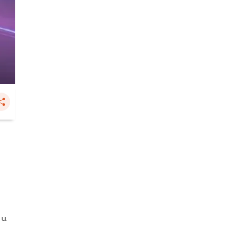
ก
 น.