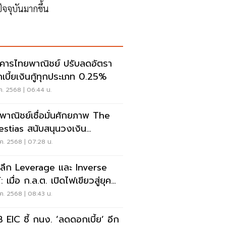
ัจจุบันมากขึ้น
คารไทยพาณิชย์ ปรับลดอัตรา
ดอกเบี้ยเงินกู้ทุกประเภท 0.25%
ค. 2568 | 06:44 น.
พาณิชย์เชื่อมั่นศักยภาพ The
estias สนับสนุนวงเงิน
000 ล้านบาท
ค. 2568 | 07:28 น.
ะลึก Leverage และ Inverse
 เมื่อ ก.ล.ต. เปิดไฟเขียวสู่ยุค
่ของเครื่องมือการลงทุน
ค. 2568 | 08:43 น.
 EIC ชี้ กนง. ’ลดดอกเบี้ย’ อีก