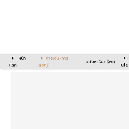
หน้า
การเงิน-การ
อสังหาริมทรัพย์
แรก
ลงทุน
นโย