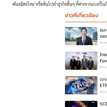
พันธมิตรใหม่ หรือหันไปทำธุรกิจอื่นๆ ที่ต่างจากแบงก์ในป
ข่าวที่เกี่ยวข้อง
ธนา
14 ส.
ไทย
For
22,
25 ส.
เจา
ETF:
ใหม
25 ส.
SCB