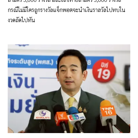
กรณีไม่มีใครถูกรางวัลแจ็กพอตจะนำเงินราลวัลไปทบใน
งวดถัดไปทัน