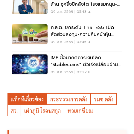
ล้าน ชูครึ่งปีหลังโต โรงแรมหนุน-
ลุยลดภาระหนี้
09 ส.ค. 2569 | 05:43 น.
ก.ล.ต. ยกระดับ Thai ESG เปิด
สัดส่วนลงทุน-ความคืบหน้าหุ้น
JUMP+
09 ส.ค. 2569 | 03:45 น.
IMF ชี้อนาคตการเงินโลก
"Stablecoins" ตัวเร่งเปลี่ยนผ่าน
ระบบชำระเงิน
09 ส.ค. 2569 | 03:22 น.
แท็กที่เกี่ยวข้อง
กระทรวงการคลัง
รมช.คลัง
สว.
เผ่าภูมิ โรจนสกุล
หวยเกษียณ