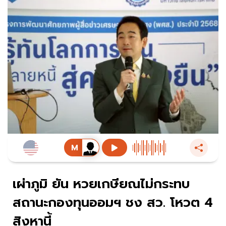
เผ่าภูมิ ยัน หวยเกษียณไม่กระทบ
สถานะกองทุนออมฯ ชง สว. โหวต 4
สิงหานี้