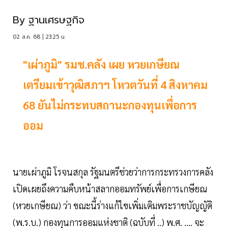
By
ฐานเศรษฐกิจ
02 ส.ค. 68 | 23:25 น.
"เผ่าภูมิ" รมช.คลัง เผย หวยเกษียณ
เตรียมเข้าวุฒิสภาฯ โหวตวันที่ 4 สิงหาคม
68 ยันไม่กระทบสถานะกองทุนเพื่อการ
ออม
นายเผ่าภูมิ โรจนสกุล รัฐมนตรีช่วยว่าการกระทรวงการคลัง
เปิดเผยถึงความคืบหน้าสลากออมทรัพย์เพื่อการเกษียณ
(หวยเกษียณ) ว่า ขณะนี้ร่างแก้ไขเพิ่มเติมพระราชบัญญัติ
(พ.ร.บ.) กองทุนการออมแห่งชาติ (ฉบับที่ ..) พ.ศ. …. จะ