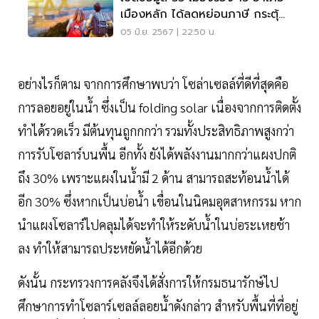
เมืองหลัก ได้ลดหย่อนภาษี กระตุ้น
ท่องเที่ยว
05 มิ.ย. 2567 | 22:50 น.
อย่างไรก็ตาม จากการศึกษาพบว่า โซล่าเซลล์ที่ดีที่สุดคือ
การลอยอยู่ในน้ำ ซึ่งเป็น folding solar เนื่องจากการติดตั้ง
ทำได้รวดเร็ว มีต้นทุนถูกกกว่า รวมทั้งประสิทธิภาพสูงกว่า
การรับโซลาร์บนพื้น อีกทั้ง ยังได้พลังงานมากกว่าแผงปกติ
ถึง 30% เพราะแผงในน้ำมี 2 ด้าน สามารถสะท้อนน้ำได้
อีก 30% ซึ่งหากเป็นบ่อน้ำ เขื่อนในนิคมอุตสาหกรรม หาก
นำแผงโซลาร์ไปคลุมได้จะทำให้ระดับน้ำในบ่อระเหยช้า
ลง ทำให้สามารถประหยัดน้ำได้อีกด้วย
ดังนั้น กระทรวงการคลังจึงได้สั่งการให้กรมธนารักษ์ไป
ศึกษาการทำโซลาร์เซลล์ลอยน้ำดังกล่าว สำหรับพื้นที่ที่อยู่