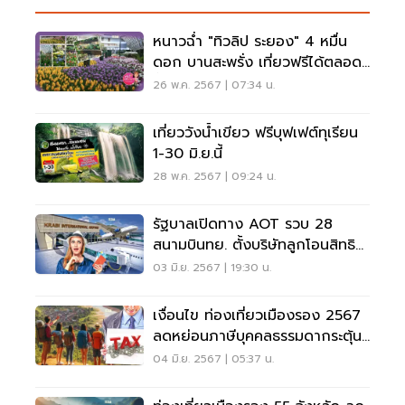
หนาวฉ่ำ "ทิวลิป ระยอง" 4 หมื่น
ดอก บานสะพรั่ง เที่ยวฟรีได้ตลอด
ทั้งปี
26 พ.ค. 2567 | 07:34 น.
เที่ยววังน้ำเขียว ฟรีบุฟเฟต์ทุเรียน
1-30 มิ.ย.นี้
28 พ.ค. 2567 | 09:24 น.
รัฐบาลเปิดทาง AOT รวบ 28
สนามบินทย. ตั้งบริษัทลูกโอนสิทธิ
บริหารเชิงพาณิชย์
03 มิ.ย. 2567 | 19:30 น.
เงื่อนไข ท่องเที่ยวเมืองรอง 2567
ลดหย่อนภาษีบุคคลธรรมดากระตุ้น
ท่องเที่ยว
04 มิ.ย. 2567 | 05:37 น.