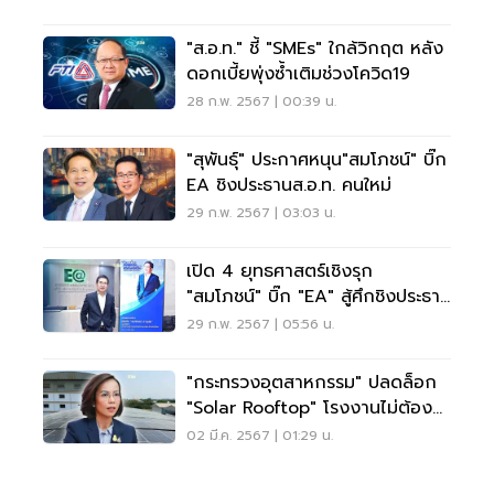
"ส.อ.ท." ชี้ "SMEs" ใกล้วิกฤต หลัง
ดอกเบี้ยพุ่งซ้ำเติมช่วงโควิด19
28 ก.พ. 2567 | 00:39 น.
"สุพันธุ์" ประกาศหนุน"สมโภชน์" บิ๊ก
EA ชิงประธานส.อ.ท. คนใหม่
29 ก.พ. 2567 | 03:03 น.
เปิด 4 ยุทธศาสตร์เชิงรุก
"สมโภชน์" บิ๊ก "EA" สู้ศึกชิงประธาน
ส.อ.ท.คนใหม่
29 ก.พ. 2567 | 05:56 น.
"กระทรวงอุตสาหกรรม" ปลดล็อก
"Solar Rooftop" โรงงานไม่ต้อง
ขออนุญาต
02 มี.ค. 2567 | 01:29 น.