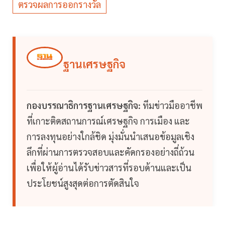
ตรวจผลการออกรางวัล
ฐานเศรษฐกิจ
กองบรรณาธิการฐานเศรษฐกิจ:
ทีมข่าวมืออาชีพ
ที่เกาะติดสถานการณ์เศรษฐกิจ การเมือง และ
การลงทุนอย่างใกล้ชิด มุ่งมั่นนำเสนอข้อมูลเชิง
ลึกที่ผ่านการตรวจสอบและคัดกรองอย่างถี่ถ้วน
เพื่อให้ผู้อ่านได้รับข่าวสารที่รอบด้านและเป็น
ประโยชน์สูงสุดต่อการตัดสินใจ