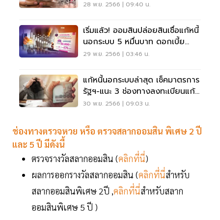
คุณสมบัติที่นี่
28 พ.ย. 2566 | 09:40 น.
เริ่มแล้ว! ออมสินปล่อยสินเชื่อแก้หนี้
นอกระบบ 5 หมื่นบาท ดอกเบี้ย
0.75%
29 พ.ย. 2566 | 03:46 น.
แก้หนี้นอกระบบล่าสุด เช็คมาตรการ
รัฐฯ-แนะ 3 ช่องทางลงทะเบียนแก้
ปัญหาที่นี่
30 พ.ย. 2566 | 09:03 น.
ช่องทางตรวจหวย หรือ ตรวจสลากออมสิน พิเศษ 2 ปี
และ 5 ปี มีดังนี้
ตรวจรางวัลสลากออมสิน (
คลิกที่นี่
)
ผลการออกรางวัลสลากออมสิน (
คลิกที่นี่
สำหรับ
สลากออมสินพิเศษ 2ปี ,
คลิกที่นี่
สำหรับสลาก
ออมสินพิเศษ 5 ปี )