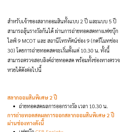
สำหรับเจ้าของสลากออมสินทั้งแบบ 2 ปี และแบบ 5 ปี
สามารถลุ้นรางวัลกันได้ ผ่านการถ่ายทอดสดทางเฟซบุ๊ก
ไลฟ์ 9 MCOT และ สถานีโทรทัศน์ช่อง 9 (กดรีโมทช่อง
30) โดยการถ่ายทอดสดจะเริ่มตั้งแต่ 10.30 น. ทั้งนี้
สามารถตรวจสอบลิงค์ถ่ายทอดสด พร้อมทั้งช่องทางตรวจ
หวยได้ดังต่อไปนี้
สลากออมสินพิเศษ 2 ปี
ถ่ายทอดสดผลการออกรางวัล เวลา 10.30 น.
การถ่ายทอดสดผลการออกสลากออมสินพิเศษ 2 ปี
ผ่านช่องทางดังนี้
เฟซบุ๊ก
GSB Society