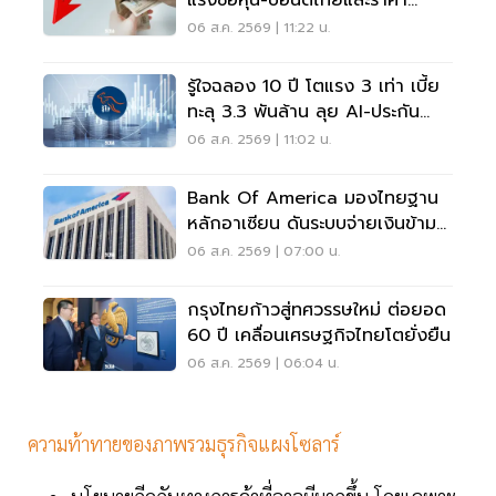
แรงซื้อหุ้น-บอนด์ไทยและราคา
ทองคำพุ่ง
06 ส.ค. 2569 | 11:22 น.
รู้ใจฉลอง 10 ปี โตแรง 3 เท่า เบี้ย
ทะลุ 3.3 พันล้าน ลุย AI-ประกัน
สุขภาพ
06 ส.ค. 2569 | 11:02 น.
Bank Of America มองไทยฐาน
หลักอาเซียน ดันระบบจ่ายเงินข้าม
พรมแดนเรียลไทม์
06 ส.ค. 2569 | 07:00 น.
กรุงไทยก้าวสู่ทศวรรษใหม่ ต่อยอด
60 ปี เคลื่อนเศรษฐกิจไทยโตยั่งยืน
06 ส.ค. 2569 | 06:04 น.
ความท้าทายของภาพรวมธุรกิจแผงโซลาร์