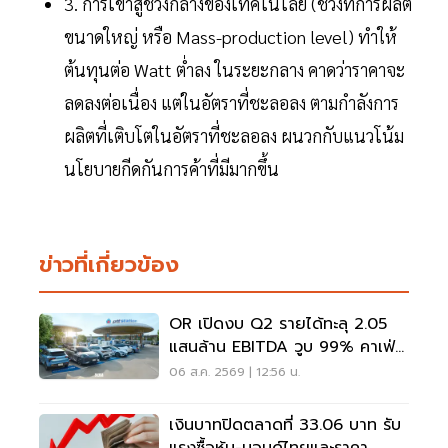
3. การเข้าสู่ช่วงกลางของเทคโนโลยี (ช่วงที่การผลิต
ขนาดใหญ่ หรือ Mass-production level) ทำให้
ต้นทุนต่อ Watt ต่ำลง ในระยะกลาง คาดว่าราคาจะ
ลดลงต่อเนื่อง แต่ในอัตราที่ชะลอลง ตามกำลังการ
ผลิตที่เติบโตในอัตราที่ชะลอลง ผนวกกับแนวโน้ม
นโยบายกีดกันการค้าที่มีมากขึ้น
ข่าวที่เกี่ยวข้อง
OR เปิดงบ Q2 รายได้ทะลุ 2.05
แสนล้าน EBITDA วูบ 99% คาเฟ่อ
เมซอนขายนิวไฮ 117 ล้านแก้ว
06 ส.ค. 2569 | 12:56 น.
เงินบาทปิดตลาดที่ 33.06 บาท รับ