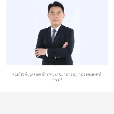
ดร.เพ็ชร ชินบุตร เลขาธิการคณะกรรมการกองทุนการออมแห่งชาติ
(กอช.)