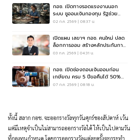
กอช. เปิดทางรอดแรงงานนอก
ระบบ ชูออมเงินกองทุน รัฐช่วย
สมทบ
02 ก.ค. 2569 | 08:37 น.
เปิดแผน เลขาฯ กอช. คนใหม่ ปลด
ล็อกการออม สร้างหลักประกันการ
เงิน
03 ก.ค. 2569 | 04:31 น.
กอช. เปิดช่องถอนเงินออมก่อน
เกษียณ ครบ 5 ปีขอคืนได้ 50%
จ่ายภายใน 15 วัน
07 ก.ค. 2569 | 08:18 น.
ทั้งนี้ สลาก กอช. จะออกรางวัลทุกวันศุกร์ของสัปดาห์ เว้น
แต่มีเหตุจำเป็นไม่สามารถออกรางวัลได้ ให้เป็นไปตามวัน
ที่กองทุนกำหนด โดยการออกรางวัลแต่ละครั้งจะกระทำ