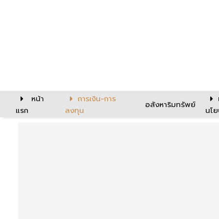
หน้า
การเงิน-การ
อสังหาริมทรัพย์
แรก
ลงทุน
นโย