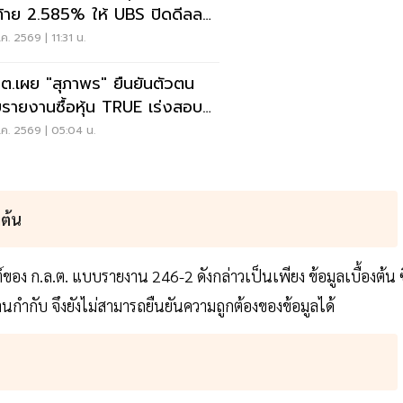
ท้าย 2.585% ให้ UBS ปิดดีลลด
หุ้นรวม 10%
ค. 2569 | 11:31 น.
.ต.เผย "สุภาพร" ยืนยันตัวตน
รายงานซื้อหุ้น TRUE เร่งสอบ
ูลเชิงลึก
ค. 2569 | 05:04 น.
งต้น
ง ก.ล.ต. แบบรายงาน 246-2 ดังกล่าวเป็นเพียง ข้อมูลเบื้องต้น ซึ
กำกับ จึงยังไม่สามารถยืนยันความถูกต้องของข้อมูลได้