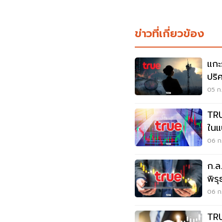
ข่าวที่เกี่ยวข้อง
แกะ
ปริ
1.6 
05 ก.
TRU
ในแ
ก.ล
06 ก.
ก.ล
พิร
กฎห
06 ก.
TRU