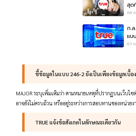
สุด
ถือ
06 ก.
ก.ล
แบบ
ข้อม
07 ก.
ชี้ข้อมูลในแบบ 246-2 ยังเป็นเพียงข้อมูลเบื้อ
MAJOR ระบุเพิ่มเติมว่า ตามหมายเหตุที่ปรากฏบนเว็บไซต์ขอ
อาจยังไม่ครบถ้วน หรืออยู่ระหว่างการสอบทานของหน่วยงาน
TRUE แจ้งข้อสังเกตในลักษณะเดียวกัน