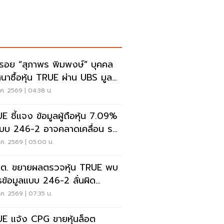
รอย “สุภาพร พิมพงษ์” บุคคล
ศนาซื้อหุ้น TRUE ผ่าน UBS มูลค่า
หมื่นล้าน
ค. 2569 | 04:38 น.
E ชี้แจง ข้อมูลผู้ถือหุ้น 7.09%
บบ 246-2 อาจคลาดเคลื่อน รอ
.ต. สอบทาน
ค. 2569 | 05:00 น.
.ต. ขยายผลตรวจหุ้น TRUE พบ
ุธข้อมูลแบบ 246-2 ลั่นผิด
มายดำเนินการเด็ดขาด
ค. 2569 | 07:35 น.
E แจ้ง CPG ขายหุ้นล็อต