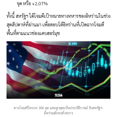
จุด หรือ +2.07%
ทั้งนี้ สหรัฐฯ ได้โจมตีเป้าหมายทางทหารของอิหร่านในช่วง
สุดสัปดาห์ที่ผ่านมา เพื่อตอบโต้อิหร่านที่เปิดฉากโจมตี
พื้นที่ตามแนวช่องแคบฮอร์มุซ
ดาวโจนส์ปิดบวก 306 จุด แตะสูงสุดเป็นประวัติการณ์ รับสหรัฐฯ-
อิหร่านพักรบชั่วคราว