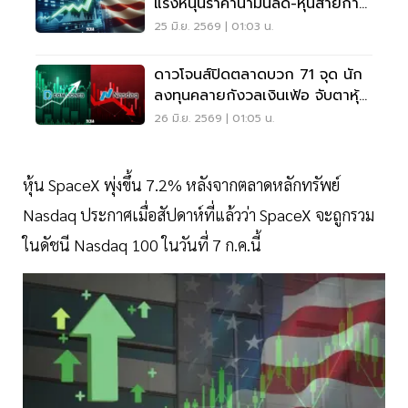
แรงหนุนราคาน้ำมันลด-หุ้นสายการ
บินคึกคัก
25 มิ.ย. 2569 | 01:03 น.
ดาวโจนส์ปิดตลาดบวก 71 จุด นัก
ลงทุนคลายกังวลเงินเฟ้อ จับตาหุ้น
AI ยังผันผวน
26 มิ.ย. 2569 | 01:05 น.
หุ้น SpaceX พุ่งขึ้น 7.2% หลังจากตลาดหลักทรัพย์
Nasdaq ประกาศเมื่อสัปดาห์ที่แล้วว่า SpaceX จะถูกรวม
ในดัชนี Nasdaq 100 ในวันที่ 7 ก.ค.นี้