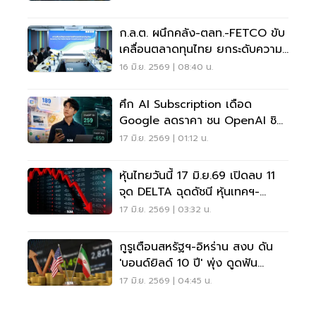
ก.ล.ต. ผนึกคลัง-ตลท.-FETCO ขับ
เคลื่อนตลาดทุนไทย ยกระดับความ
เชื่อมั่น-ดึงเงินลงทุน
16 มิ.ย. 2569 | 08:40 น.
ศึก AI Subscription เดือด
Google ลดราคา ชน OpenAI ชิง
ผู้ใช้รายเดือน
17 มิ.ย. 2569 | 01:12 น.
หุ้นไทยวันนี้ 17 มิ.ย.69 เปิดลบ 11
จุด DELTA ฉุดดัชนี หุ้นเทคฯ-
พลังงาน กดตลาด
17 มิ.ย. 2569 | 03:32 น.
กูรูเตือนสหรัฐฯ-อิหร่าน สงบ ดัน
'บอนด์ยิลด์ 10 ปี' พุ่ง ดูดฟัน
ด์โฟลว์ทิ้งหุ้น
17 มิ.ย. 2569 | 04:45 น.