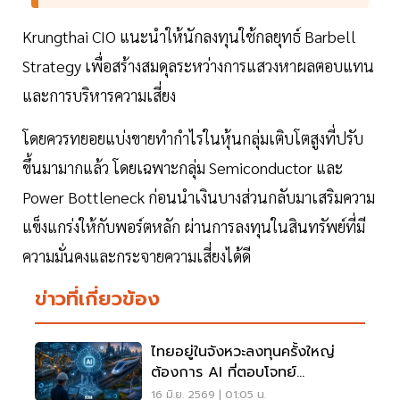
Krungthai CIO แนะนำให้นักลงทุนใช้กลยุทธ์ Barbell
Strategy เพื่อสร้างสมดุลระหว่างการแสวงหาผลตอบแทน
และการบริหารความเสี่ยง
โดยควรทยอยแบ่งขายทำกำไรในหุ้นกลุ่มเติบโตสูงที่ปรับ
ขึ้นมามากแล้ว โดยเฉพาะกลุ่ม Semiconductor และ
Power Bottleneck ก่อนนำเงินบางส่วนกลับมาเสริมความ
แข็งแกร่งให้กับพอร์ตหลัก ผ่านการลงทุนในสินทรัพย์ที่มี
ความมั่นคงและกระจายความเสี่ยงได้ดี
ข่าวที่เกี่ยวข้อง
ไทยอยู่ในจังหวะลงทุนครั้งใหญ่
ต้องการ AI ที่ตอบโจทย์
อุตสาหกรรม
16 มิ.ย. 2569 | 01:05 น.