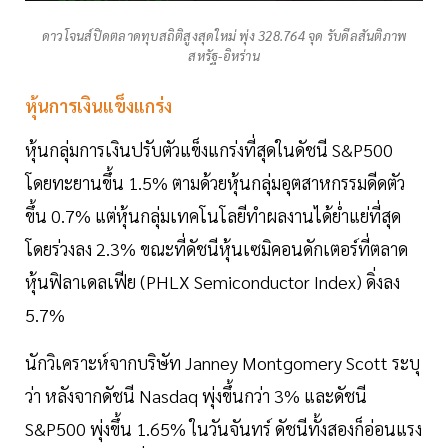
ดาวโจนส์ปิดตลาดทุบสถิติสูงสุดใหม่ พุ่ง 328.764 จุด รับดีลสันติภาพ
สหรัฐ-อิหร่าน
หุ้นการเงินแข็งแกร่ง
หุ้นกลุ่มการเงินปรับตัวแข็งแกร่งที่สุดในดัชนี S&P500
โดยทะยานขึ้น 1.5% ตามด้วยหุ้นกลุ่มอุตสาหกรรมดีดตัว
ขึ้น 0.7% แต่หุ้นกลุ่มเทคโนโลยีทำผลงานได้ย่ำแย่ที่สุด
โดยร่วงลง 2.3% ขณะที่ดัชนีหุ้นเซมิคอนดักเตอร์ที่ตลาด
หุ้นฟิลาเดลเฟีย (PHLX Semiconductor Index) ดิ่งลง
5.7%
นักวิเคราะห์จากบริษัท Janney Montgomery Scott ระบุ
ว่า หลังจากดัชนี Nasdaq พุ่งขึ้นกว่า 3% และดัชนี
S&P500 พุ่งขึ้น 1.65% ในวันจันทร์ ดัชนีทั้งสองก็อ่อนแรง