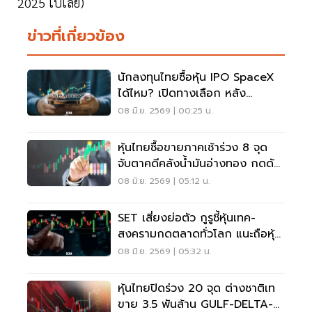
2025 ไปเลย)
ข่าวที่เกี่ยวข้อง
นักลงทุนไทยซื้อหุ้น IPO SpaceX
ได้ไหม? เปิดทางเลือก หลัง
"SPCX" เทรด 12 มิ.ย.นี้
08 มิ.ย. 2569 | 00:25 น.
หุ้นไทยซื้อขายภาคเช้าร่วง 8 จุด
จับตาคดีคลังน้ำมันอ่างทอง กดดัน
หุ้นโรงกลั่น
08 มิ.ย. 2569 | 05:12 น.
SET เสี่ยงย่อตัว กูรูชี้หุ้นเทค-
สงครามกดตลาดทั่วโลก แนะถือหุ้น
ตั้งรับ
08 มิ.ย. 2569 | 05:32 น.
หุ้นไทยปิดร่วง 20 จุด ต่างชาติเท
ขาย 3.5 พันล้าน GULF-DELTA-