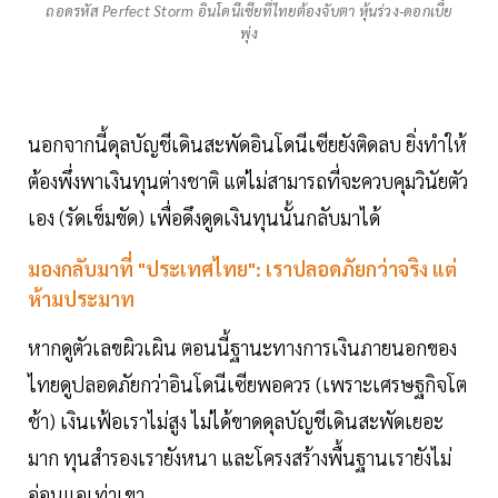
ถอดรหัส Perfect Storm อินโดนีเซียที่ไทยต้องจับตา หุ้นร่วง-ดอกเบี้ย
พุ่ง
นอกจากนี้ดุลบัญชีเดินสะพัดอินโดนีเซียยังติดลบ ยิ่งทำให้
ต้องพึ่งพาเงินทุนต่างชาติ แต่ไม่สามารถที่จะควบคุมวินัยตัว
เอง (รัดเข็มขัด) เพื่อดึงดูดเงินทุนนั้นกลับมาได้
มองกลับมาที่ "ประเทศไทย": เราปลอดภัยกว่าจริง แต่
ห้ามประมาท
หากดูตัวเลขผิวเผิน ตอนนี้ฐานะทางการเงินภายนอกของ
ไทยดูปลอดภัยกว่าอินโดนีเซียพอควร (เพราะเศรษฐกิจโต
ช้า) เงินเฟ้อเราไม่สูง ไม่ได้ขาดดุลบัญชีเดินสะพัดเยอะ
มาก ทุนสำรองเรายังหนา และโครงสร้างพื้นฐานเรายังไม่
อ่อนแอเท่าเขา