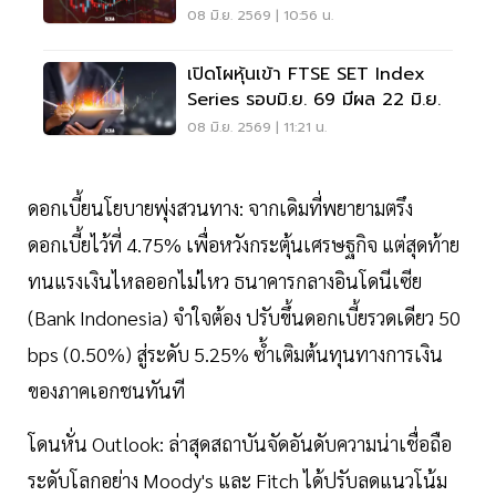
BBL ถูกทิ้งหนักสุด
08 มิ.ย. 2569 | 10:56 น.
เปิดโผหุ้นเข้า FTSE SET Index
Series รอบมิ.ย. 69 มีผล 22 มิ.ย.
08 มิ.ย. 2569 | 11:21 น.
ดอกเบี้ยนโยบายพุ่งสวนทาง: จากเดิมที่พยายามตรึง
ดอกเบี้ยไว้ที่ 4.75% เพื่อหวังกระตุ้นเศรษฐกิจ แต่สุดท้าย
ทนแรงเงินไหลออกไม่ไหว ธนาคารกลางอินโดนีเซีย
(Bank Indonesia) จำใจต้อง ปรับขึ้นดอกเบี้ยรวดเดียว 50
bps (0.50%) สู่ระดับ 5.25% ซ้ำเติมต้นทุนทางการเงิน
ของภาคเอกชนทันที
โดนหั่น Outlook: ล่าสุดสถาบันจัดอันดับความน่าเชื่อถือ
ระดับโลกอย่าง Moody's และ Fitch ได้ปรับลดแนวโน้ม