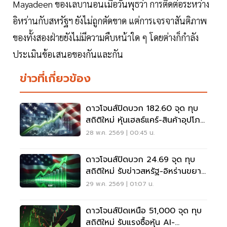
Mayadeen ของเลบานอนเมื่อวันพุธว่า การติดต่อระหว่าง
อิหร่านกับสหรัฐฯ ยังไม่ถูกตัดขาด แต่การเจรจาสันติภาพ
ของทั้งสองฝ่ายยังไม่มีความคืบหน้าใด ๆ โดยต่างก็กำลัง
ประเมินข้อเสนอของกันและกัน
ข่าวที่เกี่ยวข้อง
ดาวโจนส์ปิดบวก 182.60 จุด ทุบ
สถิติใหม่ หุ้นเฮลธ์แคร์-สินค้าอุปโภค
หนุนตลาดพุ่ง
28 พ.ค. 2569 | 00:45 น.
ดาวโจนส์ปิดบวก 24.69 จุด ทุบ
สถิติใหม่ รับข่าวสหรัฐ-อิหร่านขยาย
หยุดยิง 60 วัน
29 พ.ค. 2569 | 01:07 น.
ดาวโจนส์ปิดเหนือ 51,000 จุด ทุบ
สถิติใหม่ รับแรงซื้อหุ้น AI-