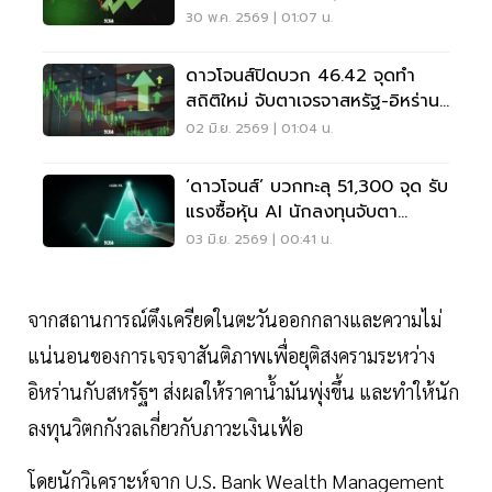
เทคโนโลยี
30 พ.ค. 2569 | 01:07 น.
ดาวโจนส์ปิดบวก 46.42 จุดทำ
สถิติใหม่ จับตาเจรจาสหรัฐ-อิหร่าน
ตัวเลขจ้างงาน
02 มิ.ย. 2569 | 01:04 น.
‘ดาวโจนส์’ บวกทะลุ 51,300 จุด รับ
แรงซื้อหุ้น AI นักลงทุนจับตา
สหรัฐฯ-อิหร่าน
03 มิ.ย. 2569 | 00:41 น.
จากสถานการณ์ตึงเครียดในตะวันออกกลางและความไม่
แน่นอนของการเจรจาสันติภาพเพื่อยุติสงครามระหว่าง
อิหร่านกับสหรัฐฯ ส่งผลให้ราคาน้ำมันพุ่งขึ้น และทำให้นัก
ลงทุนวิตกกังวลเกี่ยวกับภาวะเงินเฟ้อ
โดยนักวิเคราะห์จาก U.S. Bank Wealth Management