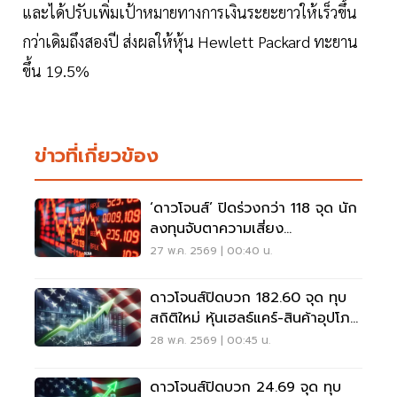
และได้ปรับเพิ่มเป้าหมายทางการเงินระยะยาวให้เร็วขึ้น
กว่าเดิมถึงสองปี ส่งผลให้หุ้น Hewlett Packard ทะยาน
ขึ้น 19.5%
ข่าวที่เกี่ยวข้อง
‘ดาวโจนส์’ ปิดร่วงกว่า 118 จุด นัก
ลงทุนจับตาความเสี่ยง
ตะวันออกกลาง
27 พ.ค. 2569 | 00:40 น.
ดาวโจนส์ปิดบวก 182.60 จุด ทุบ
สถิติใหม่ หุ้นเฮลธ์แคร์-สินค้าอุปโภค
หนุนตลาดพุ่ง
28 พ.ค. 2569 | 00:45 น.
ดาวโจนส์ปิดบวก 24.69 จุด ทุบ