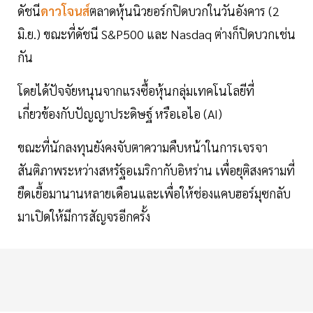
ดัชนี
ดาวโจนส์
ตลาดหุ้นนิวยอร์กปิดบวกในวันอังคาร (2
มิ.ย.) ขณะที่ดัชนี S&P500 และ Nasdaq ต่างก็ปิดบวกเช่น
กัน
โดยได้ปัจจัยหนุนจากแรงซื้อหุ้นกลุ่มเทคโนโลยีที่
เกี่ยวข้องกับปัญญาประดิษฐ์ หรือเอไอ (AI)
ขณะที่นักลงทุนยังคงจับตาความคืบหน้าในการเจรจา
สันติภาพระหว่างสหรัฐอเมริกากับอิหร่าน เพื่อยุติสงครามที่
ยืดเยื้อมานานหลายเดือนและเพื่อให้ช่องแคบฮอร์มุซกลับ
มาเปิดให้มีการสัญจรอีกครั้ง