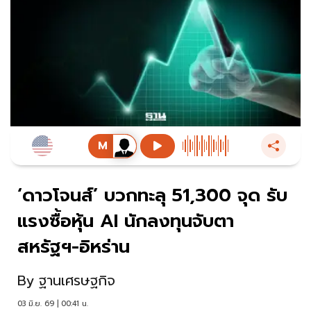
‘ดาวโจนส์’ บวกทะลุ 51,300 จุด รับ
แรงซื้อหุ้น AI นักลงทุนจับตา
สหรัฐฯ-อิหร่าน
By
ฐานเศรษฐกิจ
03 มิ.ย. 69 | 00:41 น.