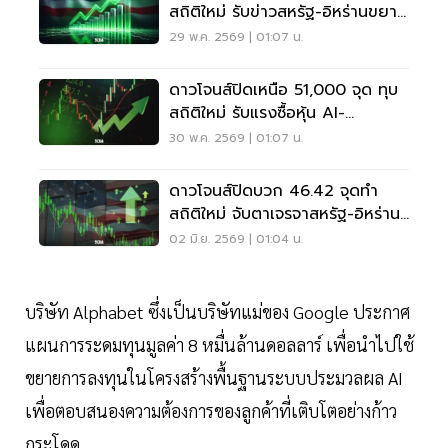
สถิติใหม่ รับข่าวสหรัฐ-อิหร่านขยาย
หยุดยิง 60 วัน
29 พ.ค. 2569 | 01:07 น.
ดาวโจนส์ปิดเหนือ 51,000 จุด ทุบ
สถิติใหม่ รับแรงซื้อหุ้น AI-
เทคโนโลยี
30 พ.ค. 2569 | 01:07 น.
ดาวโจนส์ปิดบวก 46.42 จุดทำ
สถิติใหม่ จับตาเจรจาสหรัฐ-อิหร่าน
ตัวเลขจ้างงาน
02 มิ.ย. 2569 | 01:04 น.
บริษัท Alphabet ซึ่งเป็นบริษัทแม่ของ Google ประกาศ
แผนการระดมทุนมูลค่า 8 หมื่นล้านดอลลาร์ เพื่อนำไปใช้
ขยายการลงทุนในโครงสร้างพื้นฐานระบบประมวลผล AI
เพื่อตอบสนองความต้องการของลูกค้าที่เติบโตอย่างก้าว
กระโดด