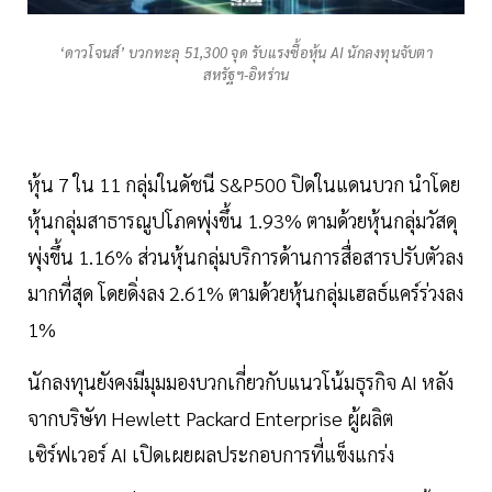
‘ดาวโจนส์’ บวกทะลุ 51,300 จุด รับแรงซื้อหุ้น AI นักลงทุนจับตา
สหรัฐฯ-อิหร่าน
หุ้น 7 ใน 11 กลุ่มในดัชนี S&P500 ปิดในแดนบวก นำโดย
หุ้นกลุ่มสาธารณูปโภคพุ่งขึ้น 1.93% ตามด้วยหุ้นกลุ่มวัสดุ
พุ่งขึ้น 1.16% ส่วนหุ้นกลุ่มบริการด้านการสื่อสารปรับตัวลง
มากที่สุด โดยดิ่งลง 2.61% ตามด้วยหุ้นกลุ่มเฮลธ์แคร์ร่วงลง
1%
นักลงทุนยังคงมีมุมมองบวกเกี่ยวกับแนวโน้มธุรกิจ AI หลัง
จากบริษัท Hewlett Packard Enterprise ผู้ผลิต
เซิร์ฟเวอร์ AI เปิดเผยผลประกอบการที่แข็งแกร่ง