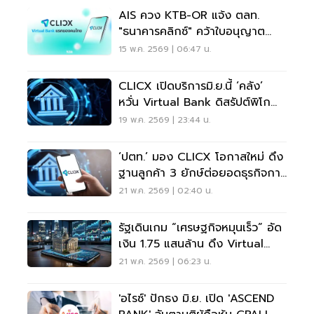
AIS ควง KTB-OR แจ้ง ตลท.
"ธนาคารคลิกซ์" คว้าใบอนุญาต
Virtual Bank แล้ว
15 พ.ค. 2569 | 06:47 น.
CLICX เปิดบริการมิ.ย.นี้ ‘คลัง’
หวั่น Virtual Bank ดิสรัปต์พิโก
ไฟแนนซ์
19 พ.ค. 2569 | 23:44 น.
‘ปตท.’ มอง CLICX โอกาสใหม่ ดึง
ฐานลูกค้า 3 ยักษ์ต่อยอดธุรกิจการ
เงิน
21 พ.ค. 2569 | 02:40 น.
รัฐเดินเกม “เศรษฐกิจหมุนเร็ว” อัด
เงิน 1.75 แสนล้าน ดึง Virtual
Bank ปลุกบริโภค
21 พ.ค. 2569 | 06:23 น.
'อไรซ์' ปักธง มิ.ย. เปิด 'ASCEND