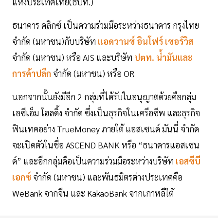
แห่งประเทศไทย(ธปท.)
ธนาคาร คลิกซ์ เป็นความร่วมมือระหว่างธนาคาร กรุงไทย
จำกัด (มหาชน)กับบริษัท
แอดวานซ์ อินโฟร์ เซอร์วิส
จำกัด (มหาชน) หรือ AIS และบริษัท
ปตท. น้ำมันและ
การค้าปลีก
จำกัด (มหาชน) หรือ OR
นอกจากนั้นยังมีอีก 2 กลุ่มที่ได้รับในอนุญาตด้วยคือกลุ่ม
เอซีเอ็ม โฮลดิ้ง จำกัด ซึ่งเป็นธุรกิจในเครือซีพ และธุรกิจ
ฟินเทคอย่าง TrueMoney ภายใต้ แอสเซนด์ มันนี่ จำกัด
จะเปิดตัวในชื่อ ASCEND BANK หรือ “ธนาคารแอสเซน
ด์” และอีกกลุ่มคือเป็นความร่วมมือระหว่างบริษัท
เอสซีบี
เอกซ์
จำกัด (มหาชน) และพันธมิตรต่างประเทศคือ
WeBank จากจีน และ KakaoBank จากเกาหลีใต้