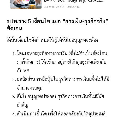
BANK' จับตามติผู้ถือหุ้น CPALL
29 พ.ค.
23 พ.ค. 2569 | 09:07 น.
ธปท.วาง 5 เงื่อนไข แยก “การเงิน-ธุรกิจจริง”
ชัดเจน
ดังนั้นเงื่อนไขจึงกำหนดให้ผู้ได้รับใบอนุญาตจะต้อง
โอนเฉพาะธุรกิจทางการเงิน (ซึ่งไม่จำเป็นต้องโอน
มาทั้งกิจการ) ให้เข้ามาอยู่ภายใต้กลุ่มธุรกิจเดียวกัน
กับ VB
ลดสัดส่วนการถือหุ้นในธุรกิจทางการเงินเพื่อไม่ให้มี
อำนาจควบคุม
คืนใบอนุญาตประกอบธุรกิจทางการเงินที่ไม่มีนัย
สำคัญ
ดำเนินการอื่นใด เพื่อให้สอดคล้องกับวัตถุประสงค์