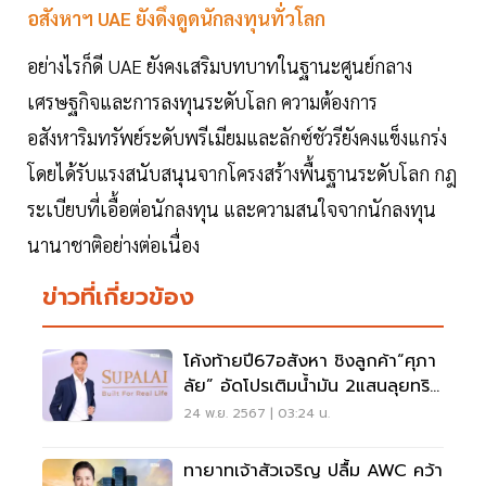
อสังหาฯ UAE ยังดึงดูดนักลงทุนทั่วโลก
อย่างไรก็ดี UAE ยังคงเสริมบทบาทในฐานะศูนย์กลาง
เศรษฐกิจและการลงทุนระดับโลก ความต้องการ
อสังหาริมทรัพย์ระดับพรีเมียมและลักซ์ชัวรียังคงแข็งแกร่ง
โดยได้รับแรงสนับสนุนจากโครงสร้างพื้นฐานระดับโลก กฎ
ระเบียบที่เอื้อต่อนักลงทุน และความสนใจจากนักลงทุน
นานาชาติอย่างต่อเนื่อง
ข่าวที่เกี่ยวข้อง
โค้งท้ายปี67อสังหา ชิงลูกค้า“ศุภา
ลัย” อัดโปรเติมน้ำมัน 2แสนลุยทริป
ทั่วไทย
24 พ.ย. 2567 | 03:24 น.
ทายาทเจ้าสัวเจริญ ปลื้ม AWC คว้า