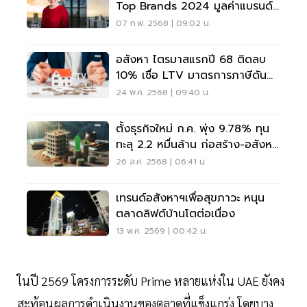
Top Brands 2024 มูลค่าแบรนด์
5.3 หมื่นล้าน
07 ก.พ. 2568 | 09:02 น.
อสังหา ไตรมาสแรกปี 68 ติดลบ
10% เชื่อ LTV มาตรการภาษีดัน
ยอดขายฟื้น
24 พ.ค. 2568 | 09:40 น.
ตั้งธุรกิจใหม่ ก.ค. พุ่ง 9.78% ทุน
ทะลุ 2.2 หมื่นล้าน ก่อสร้าง-อสังหา
แชมป์
26 ส.ค. 2568 | 06:41 น.
เทรนด์อสังหาฯเพื่อสุขภาวะ หนุน
ตลาดลิฟต์บ้านโตต่อเนื่อง
13 พ.ค. 2569 | 00:42 น.
ในปี 2569 โครงการระดับ Prime หลายแห่งใน UAE ยังคง
สะท้อนผลการดำเนินงานของตลาดที่แข็งแกร่ง โดยบาง