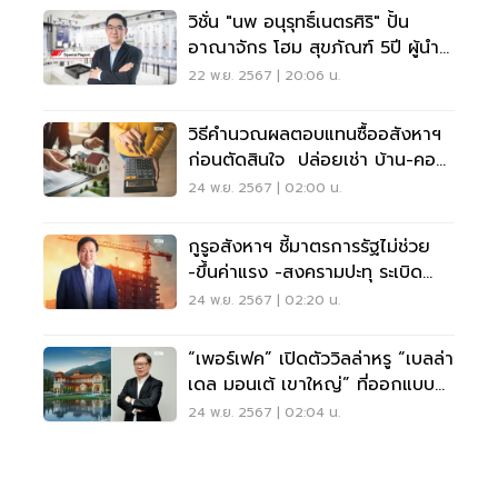
วิชั่น "นพ อนุรุทธิ์เนตรศิริ" ปั้น
อาณาจักร โฮม สุขภัณฑ์ 5ปี ผู้นำ
ตลาดภูมิภาค
22 พ.ย. 2567 | 20:06 น.
วิธีคำนวณผลตอบแทนซื้ออสังหาฯ
ก่อนตัดสินใจ ปล่อยเช่า บ้าน-คอน
โดให้ได้กำไร
24 พ.ย. 2567 | 02:00 น.
กูรูอสังหาฯ ชี้มาตรการรัฐไม่ช่วย
-ขึ้นค่าแรง -สงครามปะทุ ระเบิด
เวลาปี68
24 พ.ย. 2567 | 02:20 น.
“เพอร์เฟค” เปิดตัววิลล่าหรู “เบลล่า
เดล มอนเต้ เขาใหญ่” ที่ออกแบบ
เองได้
24 พ.ย. 2567 | 02:04 น.