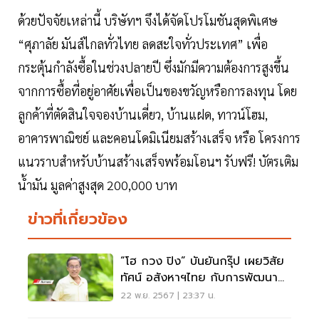
ด้วยปัจจัยเหล่านี้ บริษัทฯ จึงได้จัดโปรโมชันสุดพิเศษ
“ศุภาลัย มันส์ไกลทั่วไทย ลดสะใจทั่วประเทศ” เพื่อ
กระตุ้นกำลังซื้อในช่วงปลายปี ซึ่งมักมีความต้องการสูงขึ้น
จากการซื้อที่อยู่อาศัยเพื่อเป็นของขวัญหรือการลงทุน โดย
ลูกค้าที่ตัดสินใจจองบ้านเดี่ยว, บ้านแฝด, ทาวน์โฮม,
อาคารพาณิชย์ และคอนโดมิเนียมสร้างเสร็จ หรือ โครงการ
แนวราบสำหรับบ้านสร้างเสร็จพร้อมโอนฯ รับฟรี! บัตรเติม
น้ำมัน มูลค่าสูงสุด 200,000 บาท
ข่าวที่เกี่ยวข้อง
“โฮ กวง ปิง” บันยันกรุ๊ป เผยวิสัย
ทัศน์ อสังหาฯไทย กับการพัฒนา
เมือง
22 พ.ย. 2567 | 23:37 น.