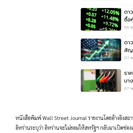
ดาว
ซื้
นิว
06 พ.
ดาว
สัญ
สัน
07 พ.
ราค
บาง
85 
07 พ.
หนังสือพิมพ์ Wall Street Journal รายงานโดยอ้างอิงสถาน
อิหร่านระบุว่า อิหร่านจะไม่ยอมให้สหรัฐฯ กลับมาเปิดช่อง