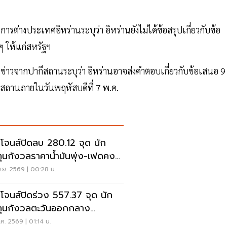
่างประเทศอิหร่านระบุว่า อิหร่านยังไม่ได้ข้อสรุปเกี่ยวกับข้อ
ๆ ให้แก่สหรัฐฯ
่งข่าวจากปากีสถานระบุว่า อิหร่านอาจส่งคำตอบเกี่ยวกับข้อเสนอ 9
กีสถานภายในวันพฤหัสบดีที่ 7 พ.ค.
โจนส์ปิดลบ 280.12 จุด นัก
ุนกังวลราคาน้ำมันพุ่ง-เฟดคง
บี้ยไม่เอกฉันท์
.ย. 2569 | 00:28 น.
โจนส์ปิดร่วง 557.37 จุด นัก
ุนกังวลตะวันออกกลาง
เครียด
ค. 2569 | 01:14 น.