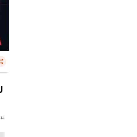
ป
 น.