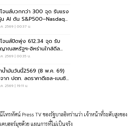
โจนส์บวกกว่า 300 จุด รับแรง
อหุ้น AI ดัน S&P500–Nasdaq
ไฮ
ค. 2569 | 00:37 น.
โจนส์ปิดพุ่ง 612.34 จุด รับ
ญาณสหรัฐฯ-อิหร่านใกล้ดีล
ติภาพ
ค. 2569 | 00:35 น.
าน้ำมันวันนี้2569 (8 พ.ค. 69)
จาก ปตท. ลดราคาดีเซล-เบนซิน
สตางค์
ค. 2569 | 19:11 น.
ีโทรทัศน์ Press TV ของรัฐบาลอิหร่านว่า เจ้าหน้าที่ระดับสูงของ
แคบฮอร์มุซด้วย แผนการที่ไม่เป็นจริง