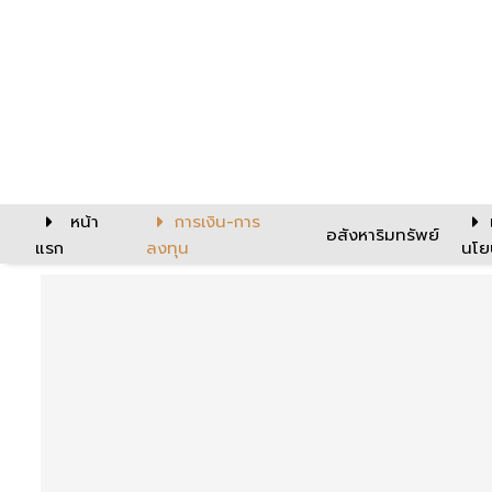
หน้า
การเงิน-การ
อสังหาริมทรัพย์
แรก
ลงทุน
นโย