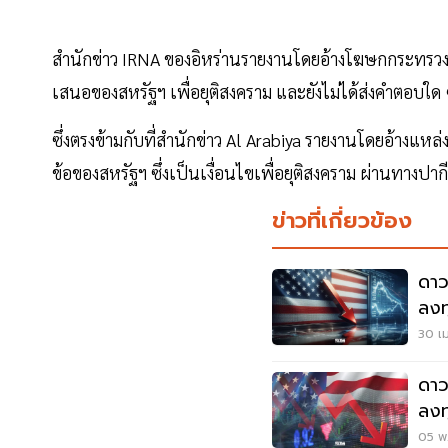
สำนักข่าว IRNA ของอิหร่านรายงานโดยอ้างโฆษกกระทรวงการต
เสนอของสหรัฐฯ เพื่อยุติสงคราม และยังไม่ได้ส่งคำตอบใด 
ซึ่งตรงข้ามกับที่สำนักข่าว Al Arabiya รายงานโดยอ้างแหล
ข้อของสหรัฐฯ ซึ่งเป็นเงื่อนไขเพื่อยุติสงคราม ผ่านทางปา
ข่าวที่เกี่ยวข้อง
ดาว
ลงท
ดอกเ
30 เม
ดาว
ลงท
ตึง
05 พ.