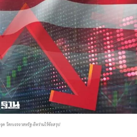
 จุด วิตกเจรจาสหรัฐ-อิหร่านไร้ข้อสรุป