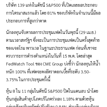
บริษัท 139 แห่งในดัชนี S&P500 ที่เปิดเผยผลประกอบ
การไตรมาสแรกแล้ว โดย 81% ของบริษัทในจำนวนนี้มีผล
ประกอบการที่สูงกว่าคาด
นักลงทุนจับตาผลการประชุมเฟดในวันพุธนี้ (29 เม.ย.)
ตามเวลาสหรัฐฯ ซึ่งจะเป็นการประชุมเฟดเป็นครั้งสุดท้าย
ของเจอโรม พาวเวล ในฐานะประธานเฟด ก่อนที่เขาจะ
ครบวาระการดำรงตำแหน่งในวันที่ 15 พ.ค. โดยล่าสุด
FedWatch Tool ของ CME Group บ่งชี้ว่า นักลงทุนให้น้ำ
หนัก 100% ที่เฟดจะคงอัตราดอกเบี้ยที่ระดับ 3.50-
3.75% ในการประชุมครั้งนี้
หุ้น 8 ใน 11 กลุ่มในดัชนี S&P500 ปิดในแดนลบ นำโดย
หุ้นกลุ่มสินค้าอุปโภคบริโภคร่วงลง 1.18% ตามด้วยหุ้น
กลุ่มอสังหาริมทรัพย์ปรับตัวลง 0.84% ส่วนหุ้นกลุ่มบริการ