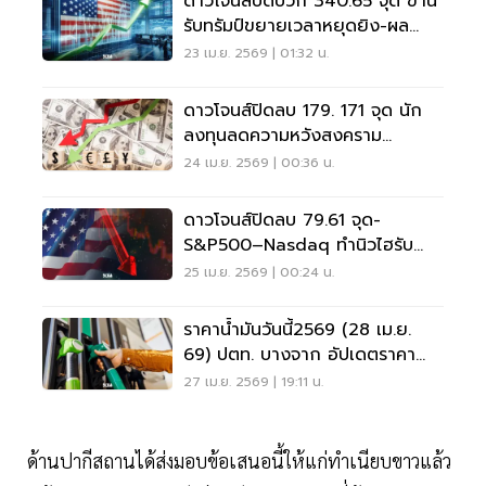
ดาวโจนส์ปิดบวก 340.65 จุด ขาน
รับทรัมป์ขยายเวลาหยุดยิง-ผล
ประกอบการบจ.
23 เม.ย. 2569 | 01:32 น.
ดาวโจนส์ปิดลบ 179. 171 จุด นัก
ลงทุนลดความหวังสงคราม
ตะวันออกกลางจบเร็ว
24 เม.ย. 2569 | 00:36 น.
ดาวโจนส์ปิดลบ 79.61 จุด-
S&P500–Nasdaq ทำนิวไฮรับ
ความหวังสหรัฐฯ–อิหร่านยุติ
25 เม.ย. 2569 | 00:24 น.
สงคราม
ราคาน้ำมันวันนี้2569 (28 เม.ย.
69) ปตท. บางจาก อัปเดตราคา
ล่าสุด
27 เม.ย. 2569 | 19:11 น.
ด้านปากีสถานได้ส่งมอบข้อเสนอนี้ให้แก่ทำเนียบขาวแล้ว