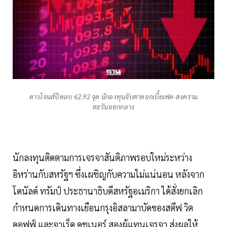
ดาวโจนส์ปิดลบ 62.92 จุด นักลงทุนจับตาดอกเบี้ยเฟด-สงคราม
ตะวันออกกลาง
นักลงทุนติดตามการเจรจาสันติภาพรอบใหม่ระหว่าง
อิหร่านกับสหรัฐฯ ซึ่งเผชิญกับความไม่แน่นอน หลังจาก
โดนัลด์ ทรัมป์ ประธานาธิบดีสหรัฐอเมริกา ได้สั่งยกเลิก
กำหนดการเดินทางเยือนกรุงอิสลามาบัดของสตีฟ วิต
คอฟฟ์ และจาเร็ด คุชเนอร์ สองผู้แทนเจรจา ส่งผลให้