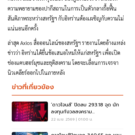
ความพยายามของปากีสถานในการเป็นตัวกลางรื้อฟื้น
สันติภาพระหว่างสหรัฐฯ กับอิหร่านต้องเผชิญกับความไม่
แน่นอนอีกครั้ง
ล่าสุด Axios สื่อออนไลน์ของสหรัฐฯ รายงานโดยอ้างแหล่ง
ข่าวว่า อิหร่านได้ยื่นข้อเสนอใหม่ให้แก่สหรัฐฯ เพื่อเปิด
ช่องแคบฮอร์มุซและยุติสงคราม โดยจะเลื่อนการเจรจา
นิวเคลียร์ออกไปในภายหลัง
ข่าวที่เกี่ยวข้อง
‘ดาวโจนส์’ ปิดลบ 293.18 จุด นัก
ลงทุนกังวลสงคราม
ตะวันออกกลางตึงเครียด
22 เม.ย. 2569 | 01:00 น.