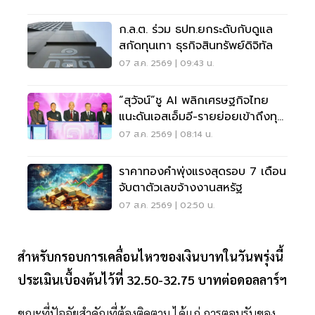
ก.ล.ต. ร่วม ธปท.ยกระดับกับดูแล
สกัดทุนเทา ธุรกิจสินทรัพย์ดิจิทัล
07 ส.ค. 2569 | 09:43 น.
“สุวัจน์”ชู AI พลิกเศรษฐกิจไทย
แนะดันเอสเอ็มอี-รายย่อยเข้าถึงทุน
ฝ่าวิกฤต
07 ส.ค. 2569 | 08:14 น.
ราคาทองคำพุ่งแรงสุดรอบ 7 เดือน
จับตาตัวเลขจ้างงานสหรัฐ
07 ส.ค. 2569 | 02:50 น.
สำหรับกรอบการเคลื่อนไหวของเงินบาทในวันพรุ่งนี้
ประเมินเบื้องต้นไว้ที่ 32.50-32.75 บาทต่อดอลลาร์ฯ
ขณะที่ปัจจัยสำคัญที่ต้องติดตาม ได้แก่ การตอบรับของ