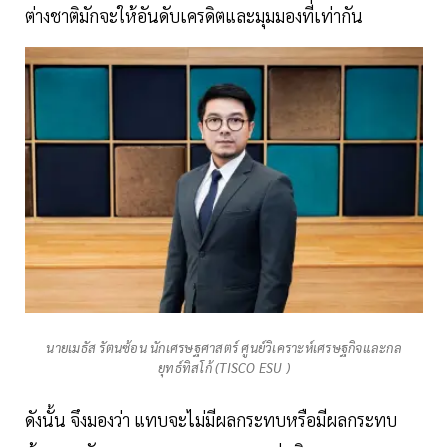
ต่างชาติมักจะให้อันดับเครดิตและมุมมองที่เท่ากัน
นายเมธัส รัตนซ้อน นักเศรษฐศาสตร์ ศูนย์วิเคราะห์เศรษฐกิจและกล
ยุทธ์ทิสโก้ (TISCO ESU )
ดังนั้น จึงมองว่า แทบจะไม่มีผลกระทบหรือมีผลกระทบ