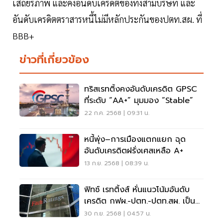
เสถียรภาพ และคงอันดับเครดิตของทั้งสามบริษัท และ
อันดับเครดิตตราสารหนี้ไม่มีหลักประกันของปตท.สผ. ที่
BBB+
ข่าวที่เกี่ยวข้อง
ทริสเรทติ้งคงอันดับเครดิต GPSC
ที่ระดับ “AA+” มุมมอง “Stable”
22 ก.ค. 2568 | 09:31 น.
หนี้พุ่ง–การเมืองแตกแยก ฉุด
อันดับเครดิตฝรั่งเศสเหลือ A+
13 ก.ย. 2568 | 08:39 น.
ฟิทช์ เรทติ้งส์ หั่นแนวโน้มอันดับ
เครดิต กฟผ.-ปตท.-ปตท.สผ. เป็น
เชิงลบ
30 ก.ย. 2568 | 04:57 น.