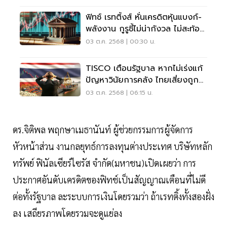
ฟิทช์ เรทติ้งส์ หั่นเครดิตหุ้นแบงก์-
พลังงาน กูรูชี้ไม่น่ากังวล ไม่สะท้อน
ธุรกิจ
03 ต.ค. 2568 | 00:30 น.
TISCO เตือนรัฐบาล หากไม่เร่งแก้
ปัญหาวินัยการคลัง ไทยเสี่ยงถูก
ปรับลดเครดิตปีหน้า
03 ต.ค. 2568 | 06:15 น.
ดร.จิติพล พฤกษาเมธานันท์ ผู้ช่วยกรรมการผู้จัดการ
หัวหน้าส่วน งานกลยุทธ์การลงทุนต่างประเทศ บริษัทหลัก
ทรัพย์ ฟินัลเซียร์ไซรัส จำกัด(มหาชน)เปิดเผยว่า การ
ประกาศอันดับเครดิตของฟิทช์เป็นสัญญาณเตือนที่ไม่ดี
ต่อทั้งรัฐบาล ละระบบการเงินโดยรวมว่า ถ้าเรทติ้งทั้งสองฝั่ง
ลง เสถียรภาพโดยรวมจะดูแย่ลง