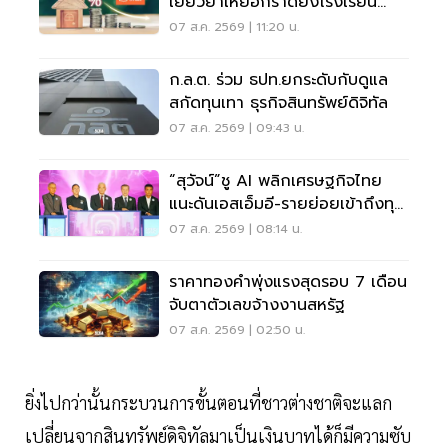
เยียวยาเหยื่อกราดยิงโรงเรียน
จ.นนทบุรี
07 ส.ค. 2569 | 11:20 น.
ก.ล.ต. ร่วม ธปท.ยกระดับกับดูแล
สกัดทุนเทา ธุรกิจสินทรัพย์ดิจิทัล
07 ส.ค. 2569 | 09:43 น.
“สุวัจน์”ชู AI พลิกเศรษฐกิจไทย
แนะดันเอสเอ็มอี-รายย่อยเข้าถึงทุน
ฝ่าวิกฤต
07 ส.ค. 2569 | 08:14 น.
ราคาทองคำพุ่งแรงสุดรอบ 7 เดือน
จับตาตัวเลขจ้างงานสหรัฐ
07 ส.ค. 2569 | 02:50 น.
ยิ่งไปกว่านั้นกระบวนการขั้นตอนที่ชาวต่างชาติจะแลก
เปลี่ยนจากสินทรัพย์ดิจิทัลมาเป็นเงินบาทได้ก็มีความซับ