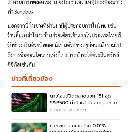
สำหรับการทดลองใช้งาน จึงไม่เข้าใจว่าเหตุใดถึงต้องมีการ
ทำ Sandbox
นอกจากนี้ ในช่วงที่ผ่านมามีผู้ประกอบการในไทย เช่น
ร้านลิ้มเหล่าโหงว ร้านก๋วยเตี๋ยวเจ้าแรกในประเทศไทยที่
รับชำระเงินด้วยบิทคอยน์เป็นตัวอย่างอยู่ก่อนแล้ว รวมไป
ถึงการซื้อคอนโดบางแห่งก็สามารถชำระได้ด้วยสินทรัพย์
ดิจิทัลเช่นกัน
ข่าวที่เกี่ยวข้อง
ดาวโจนส์ปิดตลาดบวก 151 จุด
S&P500 ทำนิวไฮ นักลงทุนคลาย
กังวลเฟดขึ้นดอกเบี้ย
08 ส.ค. 2569 | 01:12 น.
ธอส.ลดดอกเบี้ยบ้าน 0.01%