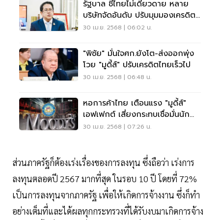
รัฐบาล ชี้ไทยไม่เดียวดาย หลาย
บริษัทจัดอันดับ ปรับมุมมองเครดิต
ตาม ”มูดี้ส์"
30 เม.ย. 2568 | 06:02 น.
"พิชัย" มั่นใจศก.ยังโต-ส่งออกพุ่ง
โวย "มูดี้ส์" ปรับเครดิตไทยเร็วไป
30 เม.ย. 2568 | 06:48 น.
หอการค้าไทย เตือนแรง "มูดี้ส์"
เอฟเฟกต์ เสี่ยงกระทบเชื่อมั่นนัก
ลงทุน
30 เม.ย. 2568 | 07:26 น.
ส่วนภาครัฐก็ต้องเร่งเรื่องของการลงทุน ซึ่งถือว่า เร่งการ
ลงทุนตลอดปี​ 2567​ มากที่สุด ในรอบ 10 ปี โดยที่ 72%
เป็นการลงทุนจากภาครัฐ เพื่อให้เกิดการจ้างงาน ซึ่งก็ทำ
อย่างเต็มที่และได้ผลทุกกระทรวงที่ได้รับงบมาเกิดการจ้าง