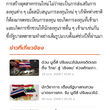
การสร้างอุตสาหกรรมใหม่ ไม่ว่าจะเป็นการส่งเสริมการ
ลงทุนต่าง ๆ เมื่อสนับสนุนการลงทุนใหม่ ๆ บริษัทต่างชาติ
ก็ต้องมาจดทะเบียนการลงทุน จะเกิดการลงทุนที่เข้ามา
และเกิดการชักชวนให้นักลงทุนรายอื่น ๆ เข้ามาเช่นกัน
ซึ่งรัฐบาลพยายามทำอย่างเต็มรูปแบบตั้งแต่ช่วงปีที่ผ่านมา
ข่าวที่เกี่ยวข้อง
ด่วน มูดี้ส์ ปรับแนวโน้มเครดิตเรต
ติ้ง 'ไทย' สู่ ‘เชิงลบ’ ห่วงศักยภาพ
เติบโตลดลง-แรงกดดันหนี้
29 เม.ย. 2568 | 14:45 น.
สาธารณะ
นักวิชาการ เตือนรัฐบาลทบทวน
มาตรการศก. รับ มูดีส์ ปรับแนวโน้ม
เครดิตไทย
30 เม.ย. 2568 | 05:26 น.