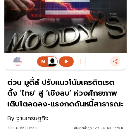
ด่วน มูดี้ส์ ปรับแนวโน้มเครดิตเรต
ติ้ง 'ไทย' สู่ ‘เชิงลบ’ ห่วงศักยภาพ
เติบโตลดลง-แรงกดดันหนี้สาธารณะ
By
ฐานเศรษฐกิจ
29 เม.ย. 68 | 14:45 น.
อัปเดตล่าสุด :
29 เม.ย. 68 | 14:55 น.