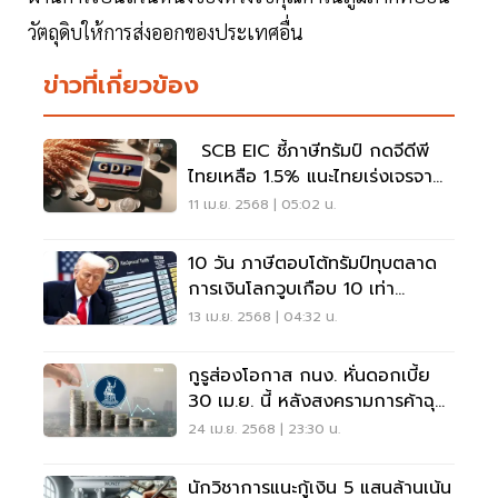
วัตถุดิบให้การส่งออกของประเทศอื่น
ข่าวที่เกี่ยวข้อง
SCB EIC ชี้ภาษีทรัมป์ กดจีดีพี
ไทยเหลือ 1.5% แนะไทยเร่งเจรจา
ทางออก
11 เม.ย. 2568 | 05:02 น.
10 วัน ภาษีตอบโต้ทรัมป์ทุบตลาด
การเงินโลกวูบเกือบ 10 เท่า
GDPไทย
13 เม.ย. 2568 | 04:32 น.
กูรูส่องโอกาส กนง. หั่นดอกเบี้ย
30 เม.ย. นี้ หลังสงครามการค้าฉุด
GDP
24 เม.ย. 2568 | 23:30 น.
นักวิชาการแนะกู้เงิน 5 แสนล้านเน้น