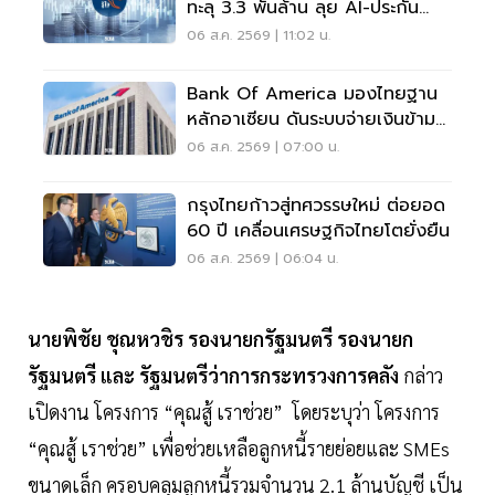
ทะลุ 3.3 พันล้าน ลุย AI-ประกัน
สุขภาพ
06 ส.ค. 2569 | 11:02 น.
Bank Of America มองไทยฐาน
หลักอาเซียน ดันระบบจ่ายเงินข้าม
พรมแดนเรียลไทม์
06 ส.ค. 2569 | 07:00 น.
กรุงไทยก้าวสู่ทศวรรษใหม่ ต่อยอด
60 ปี เคลื่อนเศรษฐกิจไทยโตยั่งยืน
06 ส.ค. 2569 | 06:04 น.
นายพิชัย ชุณหวชิร รองนายกรัฐมนตรี รองนายก
รัฐมนตรี และ รัฐมนตรีว่าการกระทรวงการคลัง
กล่าว
เปิดงาน โครงการ “คุณสู้ เราช่วย” โดยระบุว่า โครงการ
“คุณสู้ เราช่วย” เพื่อช่วยเหลือลูกหนี้รายย่อยและ SMEs
ขนาดเล็ก ครอบคลุมลูกหนี้รวมจำนวน 2.1 ล้านบัญชี เป็น