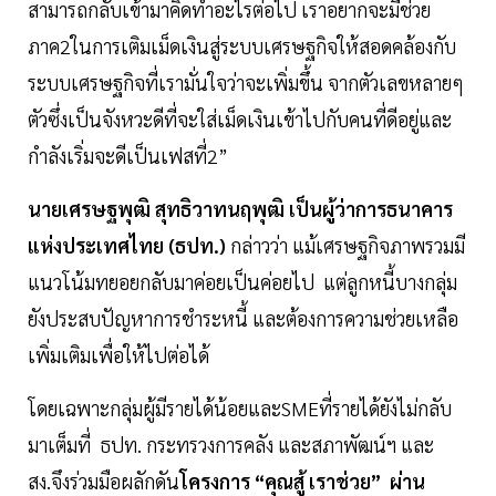
สามารถกลับเข้ามาคิดทำอะไรต่อไป เราอยากจะมีช่วย
ภาค2ในการเติมเม็ดเงินสู่ระบบเศรษฐกิจให้สอดคล้องกับ
ระบบเศรษฐกิจที่เรามั่นใจว่าจะเพิ่มขึ้น จากตัวเลขหลายๆ
ตัวซึ่งเป็นจังหวะดีที่จะใส่เม็ดเงินเข้าไปกับคนที่ดีอยู่และ
กำลังเริ่มจะดีเป็นเฟสที่2”
นายเศรษฐพุฒิ สุทธิวาทนฤพุฒิ เป็นผู้ว่าการธนาคาร
แห่งประเทศไทย (ธปท.)
กล่าวว่า แม้เศรษฐกิจภาพรวมมี
แนวโน้มทยอยกลับมาค่อยเป็นค่อยไป แต่ลูกหนี้บางกลุ่ม
ยังประสบปัญหาการชำระหนี้ และต้องการความช่วยเหลือ
เพิ่มเติมเพื่อให้ไปต่อได้
โดยเฉพาะกลุ่มผู้มีรายได้น้อยและSMEที่รายได้ยังไม่กลับ
มาเต็มที่ ธปท. กระทรวงการคลัง และสภาพัฒน์ฯ และ
สง.จึงร่วมมือผลักดัน
โครงการ “คุณสู้ เราช่วย” ผ่าน