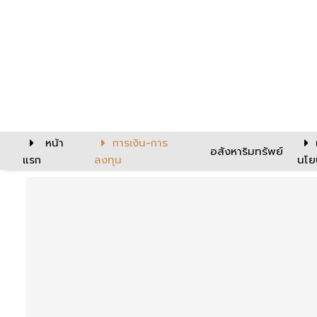
หน้า
การเงิน-การ
อสังหาริมทรัพย์
แรก
ลงทุน
นโย