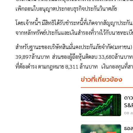
เพิกถอนใบอนุญาตประกอบธุรกิจประกันวินาศภัย
โดยเจ้าหนี้ฯ มีสิทธิได้รับชำระหนี้ที่เกิดจากสัญญาประกัน
จากหลักทรัพย์ประกันและเงินสำรองที่วางไว้กับนายทะเบี
สำหรับฐานะของบริษัทสินมั่นคงประกันภัยจำกัด(มหาชน) 
39,897ล้านบาท ส่วนของผู้ถือหุ้นติดลบ 33,680ล้านบา
ที่ต้องดำรง ตามกฎหมาย 8,311 ล้านบาท เงินกองทุนที่ส
ข่าวที่เกี่ยวข้อง
ดาว
S&P
กัง
08 ส.
ธอส