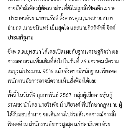
อาจมีคำสั่งฟ้องผู้ต้องหาส่วนที่ยังไม่ถูกสั่งฟ้องอีก 4 ราย
ประกอบด้วย นายวนรัชต์ ตั้งคารวคุณ ,นางสาวยสบวร
อำมฤต ,นายชนินทร์ เย็นสุดใจ และนายกิตติศักดิ์ จิตต์
ประเสริฐงาม
ซึ่งพ.ต.ต.ยุทธนา ได้เคยเปิดเผยกับฐานเศรษฐกิจว่า ผล
การสอบสวนเพิ่มเติมที่ส่งไปในวันที่ 26 มกราคม มีความ
สมบูรณ์ประมาณ 95% แล้ว ซึ่งหากมีหลักฐานเพียงพอ
พนักงานอัยการอาจมีความเห็นสั่งฟ้องได้เลย
ทั้งนี้ ในวันที่9 กุมภาพันธ์ 2567 กลุ่มผู้เสียหายหุ้นกู้
STARK นำโดย นายวีรพัฒน์ ปริยวงศ์ ที่ปรึกษากฎหมาย ผู้
ได้รับมอบอำนาจ จะเดินทางไปร่วมสังเกตการณ์การสั่ง
ฟ้องคดี ณ สำนักงานอัยการสูงสุด ถ.รัชดาภิเษก ด้วย