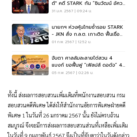
ต์" คดี STARK กัน ”ชินวัฒน์ อัศว
โภคี“เป็นพยาน
31 ม.ค. 2567 | 09:24 น.
นายกฯ ห่วงหุ้นไทยซ้ำรอย STARK
- JKN สั่ง ก.ล.ต. เกาะติด ฟื้นเชื่อ
มั่น
01 ก.พ. 2567 | 12:52 น.
จับตา ศาลล้มละลายไต่สวน 4
แบงก์ ขอฟื้นฟู “เฟ้ลปส์ ดอด์จ” 4.1
หมื่นล้าน วันนี้
05 ก.พ. 2567 | 02:26 น.
ทั้งนี้ ส่งผลการสอบสวนเพิ่มเติมที่พนักงานสอบสวน กรม
สอบสวนคดีพิเศษ ได้ส่งให้สำนักงานอัยการพิเศษฝ่ายคดี
พิเศษ 1 ในวันที่ 26 มกราคม 2567 นั้น ยังไม่ครบถ้วน
สมบูรณ์ จึงจะมีการส่งผลการสอบสวนส่วนที่เหลือเพิ่มเติม
ในวันที่ 9 กุมภาพันธ์ 2567 จึงเป็นที่จับตาว่าในวันดังกล่าว