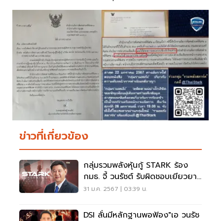
ข่าวที่เกี่ยวข้อง
กลุ่มรวมพลังหุ้นกู้ STARK ร้อง
กมธ. จี้ วนรัชต์ รับผิดชอบเยียวยาผู้
เสียหาย
31 ม.ค. 2567 | 03:39 น.
DSI ลั่นมีหลักฐานพอฟ้อง"เอ วนรัช