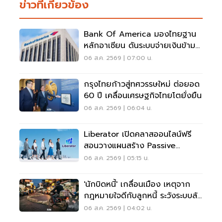
ข่าวที่เกี่ยวข้อง
Bank Of America มองไทยฐาน
หลักอาเซียน ดันระบบจ่ายเงินข้าม
พรมแดนเรียลไทม์
06 ส.ค. 2569 | 07:00 น.
กรุงไทยก้าวสู่ทศวรรษใหม่ ต่อยอด
60 ปี เคลื่อนเศรษฐกิจไทยโตยั่งยืน
06 ส.ค. 2569 | 06:04 น.
Liberator เปิดคลาสออนไลน์ฟรี
สอนวางแผนสร้าง Passive
Income
06 ส.ค. 2569 | 05:15 น.
'นักบิดหนี้' เกลื่อนเมือง เหตุจาก
กฎหมายใจดีกับลูกหนี้ ระวังระบบล้ม
เป็นโดมิโน่
06 ส.ค. 2569 | 04:02 น.