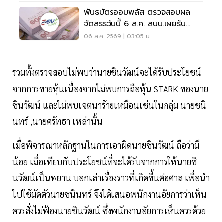
พันธบัตรออมพลัส ตรวจสอบผล
จัดสรรวันนี้ 6 ส.ค. สบน.เผยรับ
สูงสุด 117,000 บาท
06 ส.ค. 2569 | 03:05 น.
รวมทั้งตรวจสอบไม่พบว่านายชินวัฒน์จะได้รับประโยชน์
จากการขายหุ้นเนื่องจากไม่พบการถือหุ้น STARK ของนาย
ชินวัฒน์ และไม่พบเจตนาร้ายเหมือนเช่นในกลุ่ม นายชนิ
นทร์ ,นายศรัทธา เหล่านั้น
เมื่อพิจารณาหลักฐานในการเอาผิดนายชินวัฒน์ ถือว่ามี
น้อย เมื่อเทียบกับประโยชน์ที่จะได้รับจากการให้นายชิ
นวัฒน์เป็นพยาน บอกเล่าเรื่องราวที่เกิดขึ้นต่อศาล เพื่อนำ
ไปใช้มัดตัวนายชนินทร์ จึงได้เสนอพนักงานอัยการว่าเห็น
ควรสั่งไม่ฟ้องนายชินวัฒน์ ซึ่งพนักงานอัยการเห็นควรด้วย