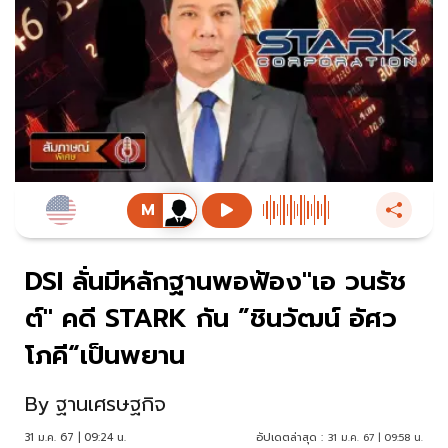
DSI ลั่นมีหลักฐานพอฟ้อง"เอ วนรัช
ต์" คดี STARK กัน ”ชินวัฒน์ อัศว
โภคี“เป็นพยาน
By
ฐานเศรษฐกิจ
31 ม.ค. 67 | 09:24 น.
อัปเดตล่าสุด :
31 ม.ค. 67 | 09:58 น.